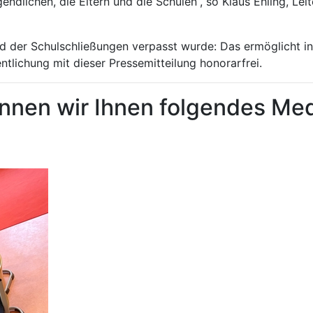
Jugendlichen, die Eltern und die Schulen“, so Klaus Ehling, L
nd der Schulschließungen verpasst wurde: Das ermöglicht in
entlichung mit dieser Pressemitteilung honorarfrei.
nnen wir Ihnen folgendes Me