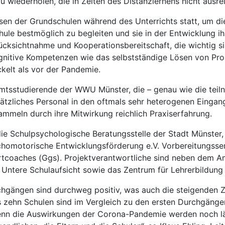
zu wiederholen, die in Zeiten des Distanzlernens nicht ausr
ssen der Grundschulen während des Unterrichts statt, um d
ule bestmöglich zu begleiten und sie in der Entwicklung i
ücksichtnahme und Kooperationsbereitschaft, die wichtig sin
nitive Kompetenzen wie das selbstständige Lösen von Pro
kelt als vor der Pandemie.
ramtsstudierende der WWU Münster, die – genau wie die tei
usätzliches Personal in den oftmals sehr heterogenen Einga
mmeln durch ihre Mitwirkung reichlich Praxiserfahrung.
 die Schulpsychologische Beratungsstelle der Stadt Münste
homotorische Entwicklungsförderung e.V. Vorbereitungssemin
rtcoaches (Ggs). Projektverantwortliche sind neben dem Am
Untere Schulaufsicht sowie das Zentrum für Lehrerbildu
hgängen sind durchweg positiv, was auch die steigenden Z
s zehn Schulen sind im Vergleich zu den ersten Durchgänge
, denn die Auswirkungen der Corona-Pandemie werden noch l