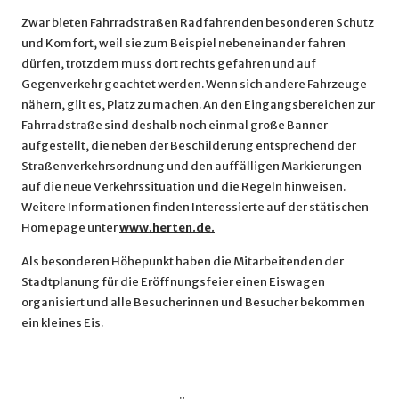
Zwar bieten Fahrradstraßen Radfahrenden besonderen Schutz
und Komfort, weil sie zum Beispiel nebeneinander fahren
dürfen, trotzdem muss dort rechts gefahren und auf
Gegenverkehr geachtet werden. Wenn sich andere Fahrzeuge
nähern, gilt es, Platz zu machen. An den Eingangsbereichen zur
Fahrradstraße sind deshalb noch einmal große Banner
aufgestellt, die neben der Beschilderung entsprechend der
Straßenverkehrsordnung und den auffälligen Markierungen
auf die neue Verkehrssituation und die Regeln hinweisen.
Weitere Informationen finden Interessierte auf der stätischen
Homepage unter
www.herten.de.
Als besonderen Höhepunkt haben die Mitarbeitenden der
Stadtplanung für die Eröffnungsfeier einen Eiswagen
organisiert und alle Besucherinnen und Besucher bekommen
ein kleines Eis.