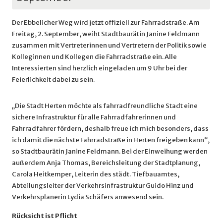
Der Ebbelicher Weg wird jetzt offiziell zur Fahrradstraße. Am
Freitag, 2. September, weiht Stadtbaurätin Janine Feldmann
zusammen mit Vertreterinnen und Vertretern der Politik sowie
Kolleginnen und Kollegen die Fahrradstraße ein. Alle
Interessierten sind herzlich eingeladen um 9 Uhr bei der
Feierlichkeit dabei zu sein.
„Die Stadt Herten möchte als fahrradfreundliche Stadt eine
sichere Infrastruktur für alle Fahrradfahrerinnen und
Fahrradfahrer fördern, deshalb freue ich mich besonders, dass
ich damit die nächste Fahrradstraße in Herten freigeben kann“,
so Stadtbaurätin Janine Feldmann. Bei der Einweihung werden
außerdem Anja Thomas, Bereichsleitung der Stadtplanung,
Carola Heitkemper, Leiterin des städt. Tiefbauamtes,
Abteilungsleiter der Verkehrsinfrastruktur Guido Hinz und
Verkehrsplanerin Lydia Schäfers anwesend sein.
Rücksicht ist Pflicht