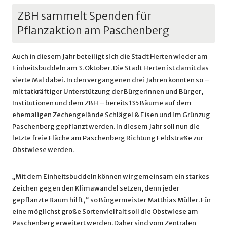
ZBH sammelt Spenden für
Pflanzaktion am Paschenberg
Auch in diesem Jahr beteiligt sich die Stadt Herten wieder am
Einheitsbuddeln am 3. Oktober. Die Stadt Herten ist damit das
vierte Mal dabei. In den vergangenen drei Jahren konnten so –
mit tatkräftiger Unterstützung der Bürgerinnen und Bürger,
Institutionen und dem ZBH – bereits 135 Bäume auf dem
ehemaligen Zechengelände Schlägel & Eisen und im Grünzug
Paschenberg gepflanzt werden. In diesem Jahr soll nun die
letzte freie Fläche am Paschenberg Richtung Feldstraße zur
Obstwiese werden.
„Mit dem Einheitsbuddeln können wir gemeinsam ein starkes
Zeichen gegen den Klimawandel setzen, denn jeder
gepflanzte Baum hilft,“ so Bürgermeister Matthias Müller. Für
eine möglichst große Sortenvielfalt soll die Obstwiese am
Paschenberg erweitert werden. Daher sind vom Zentralen