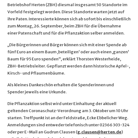
Betriebshof Herten (ZBH) diesmal insgesamt 50 Standorte im
Vorfeld festgelegt worden. Diese Standorte warten jetzt auf
ihre Paten. Interessierte können sich ab sofort bis einschließlich
zum Montag, 26. September, beim ZBH für die Übernahme
einer Patenschaft und für die Pflanzaktion selber anmelden.
„Die Bürgerinnen und Bürger können sich mit einer Spende ab
fünf Euro an einem Baum ‚beteiligen‘ oder auch einen ‚ganzen‘
Baum für 95 Euro spenden“, erklärt Thorsten Westerheide,
ZBH-Betriebsleiter. Gepflanzt werden dann historische Apfel-,
Kirsch- und Pflaumenbäume.
Als kleines Dankeschön erhalten die Spenderinnen und
Spender jeweils eine Urkunde.
Die Pflanzaktion selbst wird unter Einhaltung der aktuell
geltenden Coronaschutz-Verordnung am 3. Oktober um 10 Uhr
starten. Treffpunkt ist an der Feldstraße, Ecke Ebbelicher Weg.
Anmeldungen sind entweder telefonisch unter 02366 303-324
oder per E-Mail an Gudrun Clausen (
g.clausen@herten.de
)