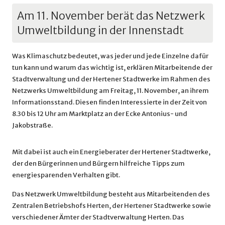
Am 11. November berät das Netzwerk
Umweltbildung in der Innenstadt
Was Klimaschutz bedeutet, was jeder und jede Einzelne dafür
tun kann und warum das wichtig ist, erklären Mitarbeitende der
Stadtverwaltung und der Hertener Stadtwerke im Rahmen des
Netzwerks Umweltbildung am Freitag, 11. November, an ihrem
Informationsstand. Diesen finden Interessierte in der Zeit von
8.30 bis 12 Uhr am Marktplatz an der Ecke Antonius- und
Jakobstraße.
Mit dabei ist auch ein Energieberater der Hertener Stadtwerke,
der den Bürgerinnen und Bürgern hilfreiche Tipps zum
energiesparenden Verhalten gibt.
Das Netzwerk Umweltbildung besteht aus Mitarbeitenden des
Zentralen Betriebshofs Herten, der Hertener Stadtwerke sowie
verschiedener Ämter der Stadtverwaltung Herten. Das