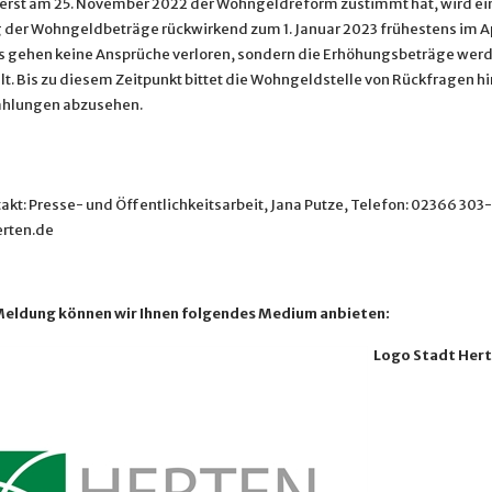
erst am 25. November 2022 der Wohngeldreform zustimmt hat, wird ei
der Wohngeldbeträge rückwirkend zum 1. Januar 2023 frühestens im Ap
Es gehen keine Ansprüche verloren, sondern die Erhöhungsbeträge wer
t. Bis zu diesem Zeitpunkt bittet die Wohngeldstelle von Rückfragen hi
ahlungen abzusehen.
akt: Presse- und Öffentlichkeitsarbeit, Jana Putze, Telefon: 02366 303
rten.de
Meldung können wir Ihnen folgendes Medium anbieten:
Logo Stadt Her