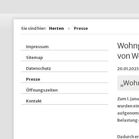
Wohnen / Bauen
St
Straßen, Kanäle 
St
Sie sind hier:
Herten
Presse
ZBH - Zentraler
Wohng
Impressum
von W
Sitemap
Datenschutz
20.01.2023
Presse
„Wohn
Öffnungszeiten
Zum 1. Jan
Kontakt
wurden ein
aufgenomme
Belastung 
Dadurch er