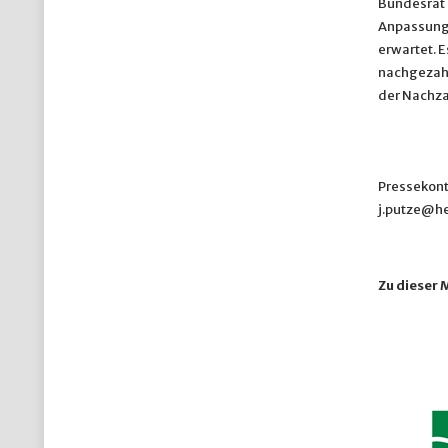
Bundesrat 
Anpassung 
erwartet. 
nachgezahl
der Nachz
Pressekont
j.putze@he
Zu dieser 