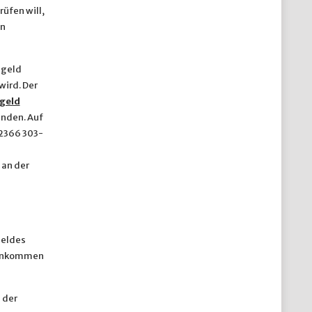
üfen will,
en
ngeld
wird. Der
geld
inden. Auf
02366 303-
 an der
m
geldes
einkommen
 der