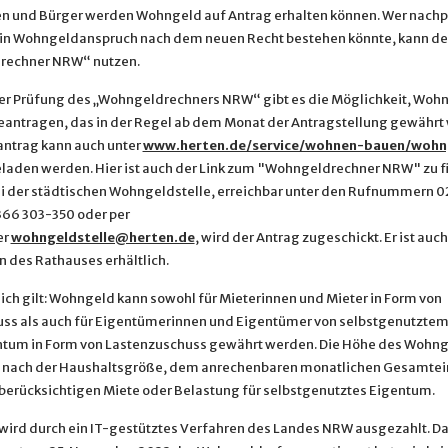
n und Bürger werden Wohngeld auf Antrag erhalten können. Wer nachpr
 ein Wohngeldanspruch nach dem neuen Recht bestehen könnte, kann d
rechner NRW“ nutzen.
r Prüfung des „Wohngeldrechners NRW“ gibt es die Möglichkeit, Woh
beantragen, das in der Regel ab dem Monat der Antragstellung gewährt 
ntrag kann auch unter
www.herten.de/service/wohnen-bauen/wohn
laden werden. Hier ist auch der Link zum "Wohngeldrechner NRW" zu f
i der städtischen Wohngeldstelle, erreichbar unter den Rufnummern 
366 303-350 oder per
er
wohngeldstelle@herten.de
, wird der Antrag zugeschickt. Er ist auch
n des Rathauses erhältlich.
ich gilt: Wohngeld kann sowohl für Mieterinnen und Mieter in Form von
ss als auch für Eigentümerinnen und Eigentümer von selbstgenutzte
um in Form von Lastenzuschuss gewährt werden. Die Höhe des Wohn
ch nach der Haushaltsgröße, dem anrechenbaren monatlichen Gesamt
 berücksichtigen Miete oder Belastung für selbstgenutztes Eigentum.
ird durch ein IT-gestütztes Verfahren des Landes NRW ausgezahlt. Da