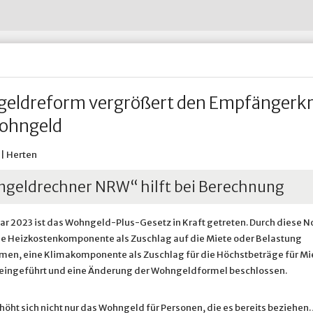
Wohnen im Alter
Abfall-ABC
Untersuchungsberechtigung
Restabfall - Graue Tonne
Hertener Stadt
Wohnsitz an-, ab- oder ummelden
Straßenreinigung
Widerspruch nach dem Bund
Verpackungen - Gelbe Tonne
HTVG
ädtische Betriebe & Gesellschaften
Ve
Wohnungsnotfälle
Umweltbrummi
Prosoz Herten
Winterdienst in Herten
& Infrastruktur
adtportrait
Ve
Putztag Herten
Putztag Herten
Tauschbörse und Verschenkmarkt
Rückblick 2017
Stadtgrün
Stadtgrün
 Betriebshof Herten
Standort Service Plus
Grünflächenpflege
Spielplatzpflege
eldreform vergrößert den Empfängerkr
Sportplatzpflege
Waldpflege
ohngeld
Baumschutzsatzung
Straßenbäume
Sondernutzung von Grünfläc
 | Herten
geldrechner NRW“ hilft bei Berechnung
uar 2023 ist das Wohngeld-Plus-Gesetz in Kraft getreten. Durch diese N
e Heizkostenkomponente als Zuschlag auf die Miete oder Belastung
n, eine Klimakomponente als Zuschlag für die Höchstbeträge für Mi
eingeführt und eine Änderung der Wohngeldformel beschlossen.
höht sich nicht nur das Wohngeld für Personen, die es bereits beziehen