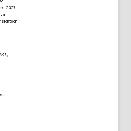
ne
ril 2023
den
nsichtlich
-393,
ten