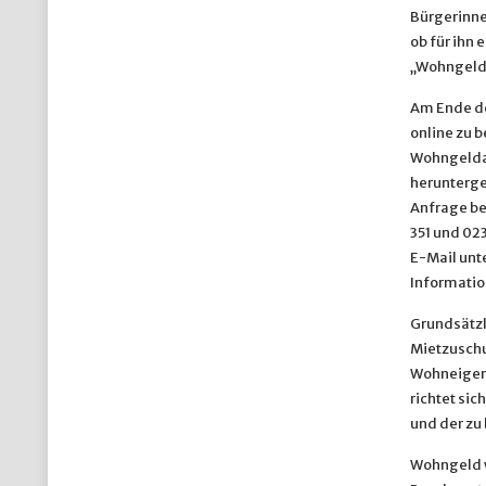
Bürgerinne
ob für ihn
„Wohngeld
Am Ende de
online zu 
Wohngelda
herunterge
Anfrage be
351 und 02
E-Mail unt
Informatio
Grundsätzl
Mietzuschu
Wohneigent
richtet si
und der zu
Wohngeld w