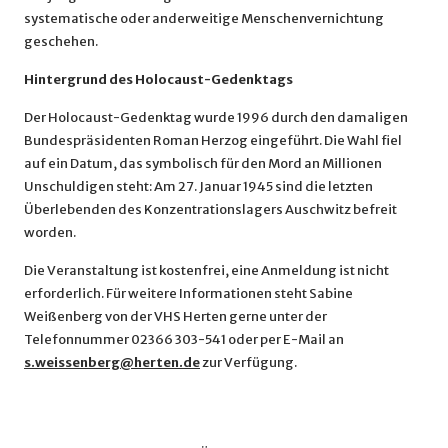
systematische oder anderweitige Menschenvernichtung
geschehen.
Hintergrund des Holocaust-Gedenktags
Der Holocaust-Gedenktag wurde 1996 durch den damaligen
Bundespräsidenten Roman Herzog eingeführt. Die Wahl fiel
auf ein Datum, das symbolisch für den Mord an Millionen
Unschuldigen steht: Am 27. Januar 1945 sind die letzten
Überlebenden des Konzentrationslagers Auschwitz befreit
worden.
Die Veranstaltung ist kostenfrei, eine Anmeldung ist nicht
erforderlich. Für weitere Informationen steht Sabine
Weißenberg von der VHS Herten gerne unter der
Telefonnummer 02366 303-541 oder per E-Mail an
s.weissenberg@herten.de
zur Verfügung.