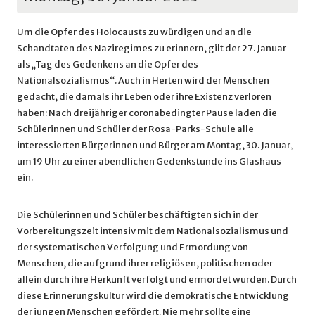
Um die Opfer des Holocausts zu würdigen und an die
Schandtaten des Naziregimes zu erinnern, gilt der 27. Januar
als „Tag des Gedenkens an die Opfer des
Nationalsozialismus“. Auch in Herten wird der Menschen
gedacht, die damals ihr Leben oder ihre Existenz verloren
haben: Nach dreijähriger coronabedingter Pause laden die
Schülerinnen und Schüler der Rosa-Parks-Schule alle
interessierten Bürgerinnen und Bürger am Montag, 30. Januar,
um 19 Uhr zu einer abendlichen Gedenkstunde ins Glashaus
ein.
Die Schülerinnen und Schüler beschäftigten sich in der
Vorbereitungszeit intensiv mit dem Nationalsozialismus und
der systematischen Verfolgung und Ermordung von
Menschen, die aufgrund ihrer religiösen, politischen oder
allein durch ihre Herkunft verfolgt und ermordet wurden. Durch
diese Erinnerungskultur wird die demokratische Entwicklung
der jungen Menschen gefördert. Nie mehr sollte eine