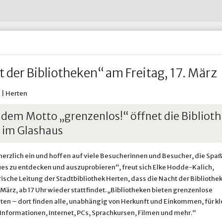
Wohnen im Alter
Abfall-ABC
Untersuchungsberechtigung
Restabfall - Graue Tonne
Hertener Stadt
Wohnsitz an-, ab- oder ummelden
Straßenreinigung
Widerspruch nach dem Bund
Verpackungen - Gelbe Tonne
HTVG
ädtische Betriebe & Gesellschaften
Ve
Wohnungsnotfälle
Umweltbrummi
Prosoz Herten
Winterdienst in Herten
& Infrastruktur
adtportrait
Ve
Putztag Herten
Putztag Herten
Tauschbörse und Verschenkmarkt
Rückblick 2017
Stadtgrün
Stadtgrün
 Betriebshof Herten
Standort Service Plus
Grünflächenpflege
Spielplatzpflege
 der Bibliotheken“ am Freitag, 17. März
Sportplatzpflege
Waldpflege
Baumschutzsatzung
 | Herten
Straßenbäume
Sondernutzung von Grünfläc
 dem Motto „grenzenlos!“ öffnet die Biblioth
 im Glashaus
 herzlich ein und hoffen auf viele Besucherinnen und Besucher, die Spa
es zu entdecken und auszuprobieren“, freut sich Elke Hodde-Kalich,
sche Leitung der Stadtbibliothek Herten, dass die Nacht der Biblioth
. März, ab 17 Uhr wieder stattfindet. „Bibliotheken bieten grenzenlose
ten – dort finden alle, unabhängig von Herkunft und Einkommen, für kl
Informationen, Internet, PCs, Sprachkursen, Filmen und mehr.“