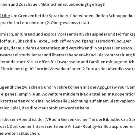
nnen und Zuschauer. Mitmachen ist unbedingt gefragt!
0 Uhr:
Um Grenzen bei der Sprache zu überwinden, finden Schnupperkur
rache im Lernzentrum (2. Obergeschoss) statt.
misch, anrührend und explosiv präsentiert Schauspieler und Hörfunks
loff aus Lübeck die Texte „Tschick“ von Wolfgang Herrndorf und „Der
rige, der aus dem Fenster stieg und verschwand“ von Jonas Jonasson. 
rwartet ein turbulenter und überraschender Abend. Die Veranstaltung fi
otunde statt. Sie ist offen für Erwachsene und Familien mit Jugendlich
 Eintritt beträgt 10 Euro im Vorverkauf oder 12 Euro an der Abendkasse 
ugendliche zwischen 6 und 14 Jahre können mit der App „Draw Your Ga
n eigenes Jump’n-Run-Adventure mit dem iPad erstellen. In Kooperation
statt Herten wird eine individuelle Zeichnung auf einem Blatt Papier p
alen Spiel, das direkt ausprobiert werden kann.
n diesem Abend ist der „VRoom Gelsenkirchen“ in der Bibliothek zu Gast
s). Dort können Interessierte eine Virtual-Reality-Brille ausprobieren
pielwelten abtauchen.