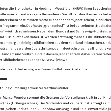
bieten die Bibliotheken in Nordrhein-Westfalen (NRW) ihren Besucheri
lle zwei Jahre etwas ganz Besonderes: Sie öffnen ihre Häuser bis tief i
unter einem bestimmten Motto zu spannendem, poetischem, sinnliche
Programm ein. Das Motto „grenzenlos!“ ist bei der zehnten „Nacht de
en“ wörtlich zu nehmen: Neben dem Bundesland Schleswig-Holstein, w
nd 50 Bibliotheken dabei ist, werden erstmalig mehr als 100 Bibliothek
temberg und einige Bibliotheken aus dem Saarland mitmachen. Und 
utschlands werden überschritten, denn deutschsprachige Bibliotheken
landern und Südtirol sind in diesem Jahr ebenfalls dabei. Veranstalter 
r Bibliotheken des Landes NRW e.V. (vbnw).
te bis auf die Lesung von Rainer Rudloff sind kostenlos.
ramm
fnung durch Bürgermeister Matthias Müller.
r:
Marcel Wunder sprengt die Grenzen der Vorstellungskraft in der Kind
iothek (1. Obergeschoss). Der Moderator und Zauberkünstler zeigt sein
nt „Sehen und Staunen“. Eine Show aus Magie und Spiel erwartet die j