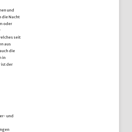
nnen und
n die Nacht
m oder
r
elches seit
en aus
auch die
 in
ist der
er- und
ungen