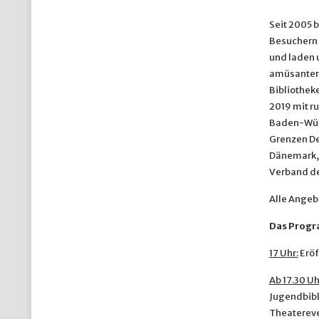
Seit 2005 
Besuchern a
und laden 
amüsantem 
Bibliothek
2019 mit ru
Baden-Würt
Grenzen De
Dänemark, F
Verband de
Alle Angebo
Das Prog
17 Uhr:
Eröf
Ab 17.30 Uh
Jugendbibl
Theatereve