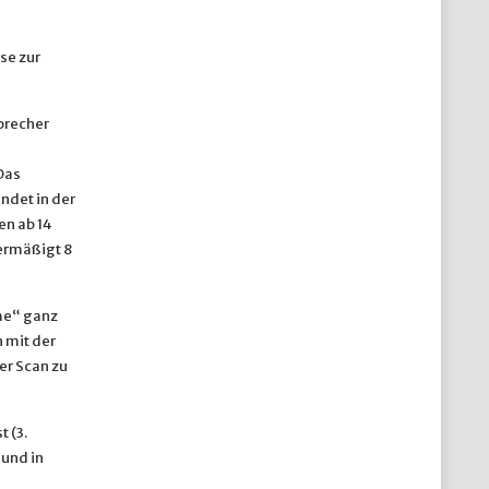
se zur
precher
Das
ndet in der
en ab 14
(ermäßigt 8
me“ ganz
 mit der
er Scan zu
 (3.
 und in