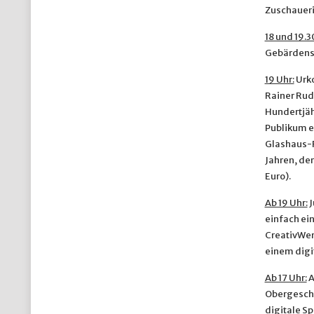
Zuschaueri
18 und 19.3
Gebärdensp
19 Uhr:
Urko
Rainer Rud
Hundertjäh
Publikum e
Glashaus-R
Jahren, der
Euro).
Ab 19 Uhr:
J
einfach ei
CreativWerk
einem digit
Ab 17 Uhr:
A
Obergeschos
digitale S