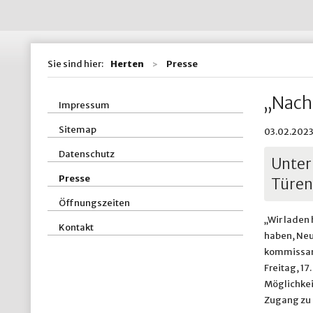
Wohnen / Bauen
St
Straßen, Kanäle 
St
Sie sind hier:
Herten
Presse
ZBH - Zentraler
„Nacht
Impressum
Sitemap
03.02.2023
Datenschutz
Unter
Presse
Türen
Öffnungszeiten
„Wir laden
Kontakt
haben, Neu
kommissari
Freitag, 17
Möglichkei
Zugang zu 