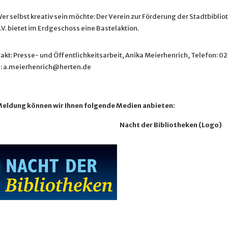
er selbst kreativ sein möchte: Der Verein zur Förderung der Stadtbiblio
V. bietet im Erdgeschoss eine Bastelaktion.
akt: Presse- und Öffentlichkeitsarbeit, Anika Meierhenrich, Telefon: 0
l: a.meierhenrich@herten.de
Meldung können wir Ihnen folgende Medien anbieten:
Nacht der Bibliotheken (Logo)