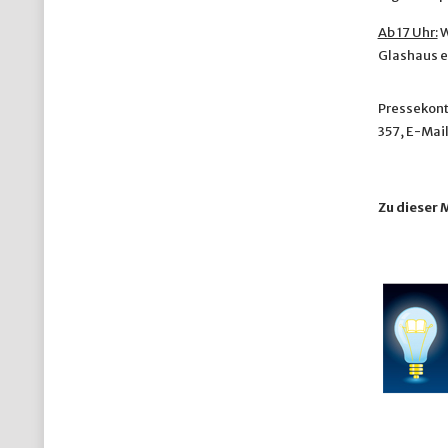
Ab 17 Uhr:
W
Glashaus e.
Pressekont
357, E-Mai
Zu dieser 