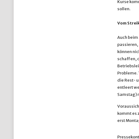
Kurse komm
sollen.
Vom Streik
Auch beim 
passieren, 
können nich
schaffen, 
Betriebslei
Probleme. 
die Rest- u
entleert w
Samstag) 
Voraussich
kommt es z
erst Monta
Pressekonta