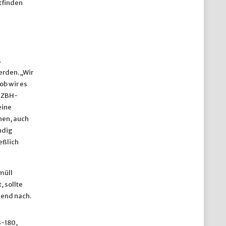
tfinden
s
erden. „Wir
ob wir es
, ZBH-
eine
hen, auch
ndig
eßlich
müll
 sollte
hend nach.
3-180,