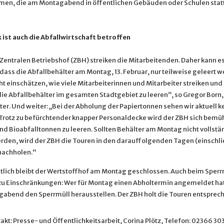
en, die am Montagabend in öffentlichen Gebäuden oder Schulen stat
 ist auch die Abfallwirtschaft betroffen
Zentralen Betriebshof (ZBH) streiken die Mitarbeitenden. Daher kann e
dass die Abfallbehälter am Montag, 13. Februar, nur teilweise geleert w
t einschätzen, wie viele Mitarbeiterinnen und Mitarbeiter streiken und 
die Abfallbehälter im gesamten Stadtgebiet zu leeren“, so Gregor Born
ter. Und weiter: „Bei der Abholung der Papiertonnen sehen wir aktuell k
Trotz zu befürchtender knapper Personaldecke wird der ZBH sich bemü
nd Bioabfalltonnen zu leeren. Sollten Behälter am Montag nicht vollstä
erden, wird der ZBH die Touren in den darauffolgenden Tagen (einschli
nachholen.“
tlich bleibt der Wertstoffhof am Montag geschlossen. Auch beim Sperr
u Einschränkungen: Wer für Montag einen Abholtermin angemeldet hat,
gabend den Sperrmüll herausstellen. Der ZBH holt die Touren entsprec
kt: Presse- und Öffentlichkeitsarbeit, Corina Plötz, Telefon: 02366 30