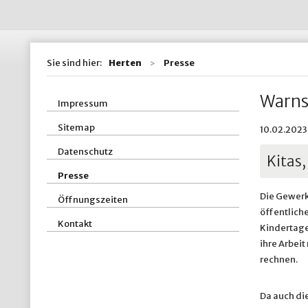
Wohnen / Bauen
St
Straßen, Kanäle 
St
Sie sind hier:
Herten
Presse
ZBH - Zentraler
Warns
Impressum
Sitemap
10.02.2023
Datenschutz
Kitas
Presse
Die Gewerk
Öffnungszeiten
öffentliche
Kontakt
Kindertage
ihre Arbei
rechnen.
Da auch di