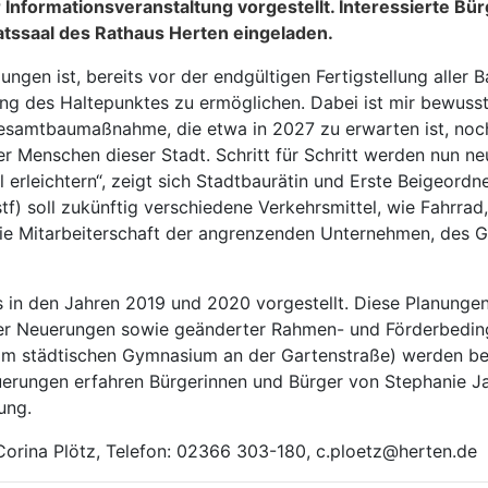
r Informationsveranstaltung vorgestellt. Interessierte B
atssaal des Rathaus Herten eingeladen.
ungen ist, bereits vor der endgültigen Fertigstellung aller
ng des Haltepunktes zu ermöglichen. Dabei ist mir bewusst
esamtbaumaßnahme, die etwa in 2027 zu erwarten ist, noch 
er Menschen dieser Stadt. Schritt für Schritt werden nun n
 erleichtern“, zeigt sich Stadtbaurätin und Erste Beigeord
f) soll zukünftig verschiedene Verkehrsmittel, wie Fahrrad
 die Mitarbeiterschaft der angrenzenden Unternehmen, des 
 in den Jahren 2019 und 2020 vorgestellt. Diese Planungen
her Neuerungen sowie geänderter Rahmen- und Förderbeding
 vom städtischen Gymnasium an der Gartenstraße) werden be
uerungen erfahren Bürgerinnen und Bürger von Stephanie 
ung.
 Corina Plötz, Telefon: 02366 303-180, c.ploetz@herten.de