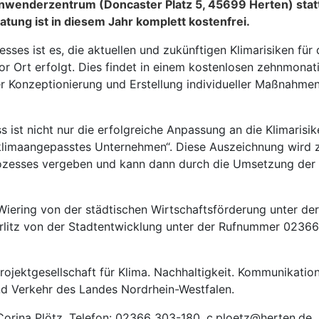
 Anwenderzentrum (Doncaster Platz 5, 45699 Herten) statt
ratung ist in diesem Jahr komplett kostenfrei.
esses ist es, die aktuellen und zukünftigen Klimarisiken fü
or Ort erfolgt. Dies findet in einem kostenlosen zehnmona
 der Konzeptionierung und Erstellung individueller Maßnahm
ist nicht nur die erfolgreiche Anpassung an die Klimarisi
 „klimaangepasstes Unternehmen“. Diese Auszeichnung wird 
ozesses vergeben und kann dann durch die Umsetzung der 
Wiering von der städtischen Wirtschaftsförderung unter 
erlitz von der Stadtentwicklung unter der Rufnummer 0236
Projektgesellschaft für Klima. Nachhaltigkeit. Kommunikatio
nd Verkehr des Landes Nordrhein-Westfalen.
 Corina Plötz, Telefon: 02366 303-180, c.ploetz@herten.de