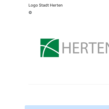
Logo Stadt Herten
©