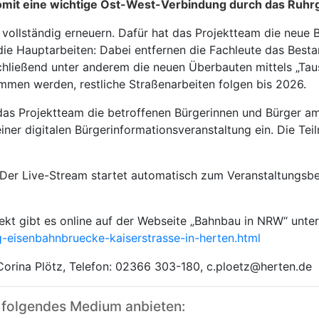
 somit eine wichtige Ost-West-Verbindung durch das Ruhrg
vollständig erneuern. Dafür hat das Projektteam die neue 
die Hauptarbeiten: Dabei entfernen die Fachleute das Best
hließend unter anderem die neuen Überbauten mittels „Taus
ommen werden, restliche Straßenarbeiten folgen bis 2026.
das Projektteam die betroffenen Bürgerinnen und Bürger am
einer digitalen Bürgerinformationsveranstaltung ein. Die Te
 Der Live-Stream startet automatisch zum Veranstaltungsbe
ekt gibt es online auf der Webseite „Bahnbau in NRW“ unte
-eisenbahnbruecke-kaiserstrasse-in-herten.html
 Corina Plötz, Telefon: 02366 303-180, c.ploetz@herten.de
 folgendes Medium anbieten: