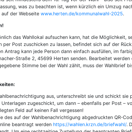
assung, was zu beachten ist, wenn kürzlich ein Umzug nac
h auf der Webseite
www.herten.de/kommunalwahl-2025
.
m!
nlich das Wahllokal aufsuchen kann, hat die Möglichkeit, s
 per Post zuschicken zu lassen, befindet sich auf der Rüc
en Antrag kann jede Person dann einfach ausfüllen, im farb
macher-Straße 2, 45699 Herten senden. Bearbeitet werden 
egebene Stimme bei der Wahl zählt, muss der Wahlbrief bi
keiten:
ahlbenachrichtigung aus, unterschreibt sie und schickt sie
Unterlagen zugeschickt, um dann – ebenfalls per Post – v
rlegten Feld auf keinen Fall vergessen!
ilfe des auf der Wahlbenachrichtigung abgedruckten QR-Co
nline beantragt werden
https://wahlen.krzn.de/briefwahl/
. 
t. Um eine rechtzeitige Zustellung der beantragten Briefw