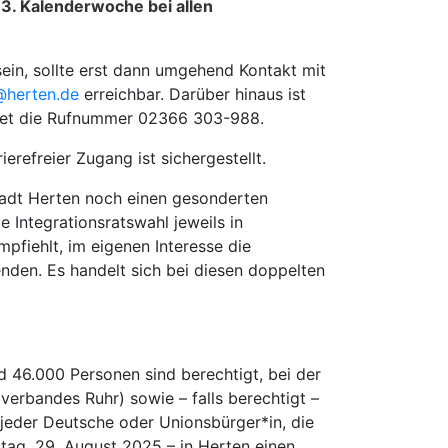
3. Kalenderwoche bei allen
sein, sollte erst dann umgehend Kontakt mit
@herten.de
erreichbar. Darüber hinaus ist
utet die Rufnummer 02366 303-988.
erefreier Zugang ist sichergestellt.
Stadt Herten noch einen gesonderten
 Integrationsratswahl jeweils in
fiehlt, im eigenen Interesse die
den. Es handelt sich bei diesen doppelten
nd 46.000 Personen sind berechtigt, bei der
erbandes Ruhr) sowie – falls berechtigt –
jeder Deutsche oder Unionsbürger*in, die
itag, 29. August 2025 – in Herten einen