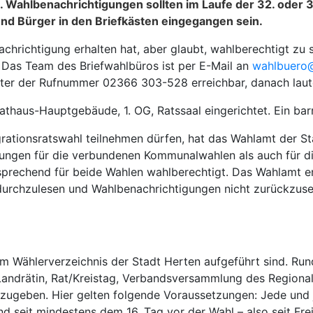
 Wahlbenachrichtigungen sollten im Laufe der 32. oder 3
nd Bürger in den Briefkästen eingegangen sein.
chrichtigung erhalten hat, aber glaubt, wahlberechtigt zu 
Das Team des Briefwahlbüros ist per E-Mail an
wahlbuero
unter der Rufnummer 02366 303-528 erreichbar, danach la
thaus-Hauptgebäude, 1. OG, Ratssaal eingerichtet. Ein barri
egrationsratswahl teilnehmen dürfen, hat das Wahlamt der 
gungen für die verbundenen Kommunalwahlen als auch für die
echend für beide Wahlen wahlberechtigt. Das Wahlamt emp
urchzulesen und Wahlbenachrichtigungen nicht zurückzusen
 im Wählerverzeichnis der Stadt Herten aufgeführt sind. Ru
andrätin, Rat/Kreistag, Verbandsversammlung des Regionalv
bzugeben. Hier gelten folgende Voraussetzungen: Jede und 
nd seit mindestens dem 16. Tag vor der Wahl – also seit Fre