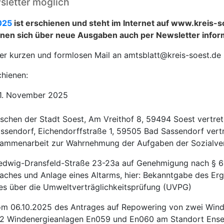
sletter möglich
025
ist erschienen und steht im Internet auf www.kreis-
nnen sich über neue Ausgaben auch per Newsletter infor
ner kurzen und formlosen Mail an amtsblatt@kreis-soest.de
chienen:
 1. November 2025
ischen der Stadt Soest, Am Vreithof 8, 59494 Soest vertre
sendorf, Eichendorffstraße 1, 59505 Bad Sassendorf vertr
sammenarbeit zur Wahrnehmung der Aufgaben der Sozialvers
edwig-Dransfeld-Straße 23-23a auf Genehmigung nach § 
ches und Anlage eines Altarms, hier: Bekanntgabe des Er
tzes über die Umweltverträglichkeitsprüfung (UVPG)
 06.10.2025 des Antrages auf Repowering von zwei Wind
t 2 Windenergieanlagen En059 und En060 am Standort Ens