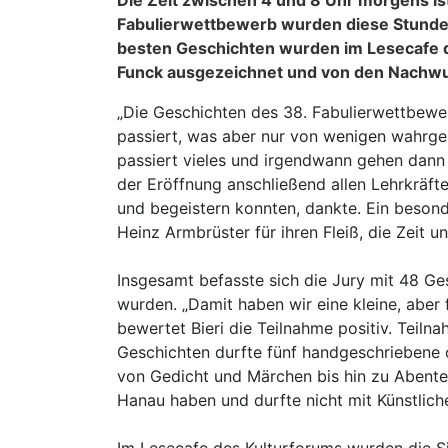
Die Zeit zwischen 4 und 8 Uhr morgens ist
Fabulierwettbewerb wurden diese Stunden
besten Geschichten wurden im Lesecafe d
Funck ausgezeichnet und von den Nachwu
„Die Geschichten des 38. Fabulierwettbewerbs
passiert, was aber nur von wenigen wahrgen
passiert vieles und irgendwann gehen dann d
der Eröffnung anschließend allen Lehrkräft
und begeistern konnten, dankte. Ein besond
Heinz Armbrüster für ihren Fleiß, die Zeit 
Insgesamt befasste sich die Jury mit 48 Ge
wurden. „Damit haben wir eine kleine, aber
bewertet Bieri die Teilnahme positiv. Teil
Geschichten durfte fünf handgeschriebene od
von Gedicht und Märchen bis hin zu Abenteu
Hanau haben und durfte nicht mit Künstliche