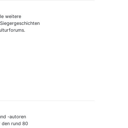
le weitere
 Siegergeschichten
lturforums.
nd -autoren
r den rund 80