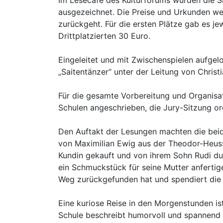
Im Lesecafe des Kulturforums wurden die S
ausgezeichnet. Die Preise und Urkunden werd
zurückgeht. Für die ersten Plätze gab es j
Drittplatzierten 30 Euro.
Eingeleitet und mit Zwischenspielen aufge
„Saitentänzer“ unter der Leitung von Chris
Für die gesamte Vorbereitung und Organisat
Schulen angeschrieben, die Jury-Sitzung or
Den Auftakt der Lesungen machten die beide
von Maximilian Ewig aus der Theodor-Heuss-S
Kundin gekauft und von ihrem Sohn Rudi du
ein Schmuckstück für seine Mutter anfertig
Weg zurückgefunden hat und spendiert die 
Eine kuriose Reise in den Morgenstunden is
Schule beschreibt humorvoll und spannend 