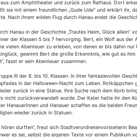
 raus zum Amphitheater und zurück zum Rathaus. Dort erken
ßt sie mit einem freundlichen „Gude Ude“ und erklärt ihr, d
te. Nach ihrem wilden Flug durch Hanau endet die Geschic
rch Hanau in der Geschichte „Trautes Heim, Glück allein“ 
nner der Klassen 5 bis 7 hervorging. Bert, ein Wolf aus der 
 vielen Abenteuer zu erleben, von denen er bis dahin nur 
Unglück, gewinnt Bert die große Erkenntnis, wie gut es ihm
t“, fasst er sein Abenteuer zusammen.
uppe III der 8. bis 10. Klassen. In ihrer fantasievollen Gesch
pfades in der Halloween-Nacht zum Leben. Rotkäppchen geh
eder zurück in eine Statue. Ihre Suche nach dem Korb brin
falls nicht zurückverwandelt wurde. Der Kater hatte ihr den
 der Hanauerinnen und Hanauer schaffen es die beiden Freu
ligten wieder zurück in Statuen.
hören durften“, freut sich Stadtverordnetenvorsteherin B
wer es sei, selbst die eigenen Texte vor einem Publikum vo