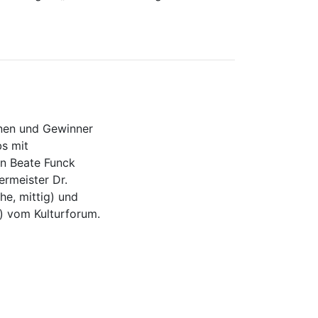
nnen und Gewinner
s mit
in Beate Funck
germeister Dr.
ihe, mittig) und
) vom Kulturforum.