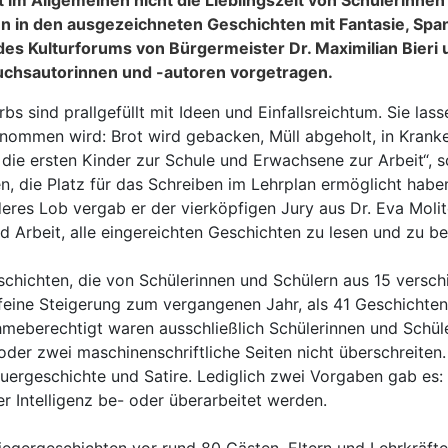
 im Allgemeinen nicht die Lieblingszeit von Schülerinne
 in den ausgezeichneten Geschichten mit Fantasie, Span
es Kulturforums von Bürgermeister Dr. Maximilian Bieri
chsautorinnen und -autoren vorgetragen.
 sind prallgefüllt mit Ideen und Einfallsreichtum. Sie lasse
ommen wird: Brot wird gebacken, Müll abgeholt, in Kranken
ie ersten Kinder zur Schule und Erwachsene zur Arbeit“, so
en, die Platz für das Schreiben im Lehrplan ermöglicht hab
eres Lob vergab er der vierköpfigen Jury aus Dr. Eva Molit
und Arbeit, alle eingereichten Geschichten zu lesen und zu b
schichten, die von Schülerinnen und Schülern aus 15 versc
 feine Steigerung zum vergangenen Jahr, als 41 Geschichten 
nahmeberechtigt waren ausschließlich Schülerinnen und Sch
er zwei maschinenschriftliche Seiten nicht überschreiten. 
ergeschichte und Satire. Lediglich zwei Vorgaben gab es: 
r Intelligenz be- oder überarbeitet werden.