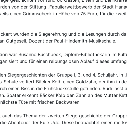
iegergeschichten vor rund 80 Gästen, Eltern und Lehrkräft
en von der Stiftung „Fabulierwettbewerb der Stadt Hanau“ ge
eweils einen Grimmscheck in Höhe von 75 Euro, für die zweit
lockert wurden die Siegerehrung und die Lesungen durch d
tian Gutgesell, Dozent der Paul-Hindemith-Musikschule.
ion war Susanne Buschbeck, Diplom-Bibliothekarin im Kultu
ganisiert und für einen reibungslosen Ablauf dieses umfang
n Siegergeschichten der Gruppe I, 3. und 4. Schuljahr. In 
chule verliert Bäcker Kolb einen Goldzahn, der ihm in den 
rch einen Biss in die Frühstücksstulle gefunden. Rudi läs
en. Später erkennt Bäcker Kolb den Zahn an des Mutter Kette
nächste Tüte mit frischen Backwaren.
t auch das Thema der zweiten Siegergeschichte der Gruppe I
die Abenteuer der Eule Ude. Diese beobachtet einen merkw