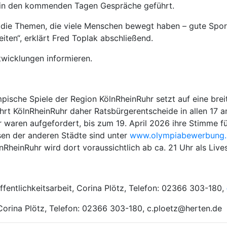
en in den kommenden Tagen Gespräche geführt.
die Themen, die viele Menschen bewegt haben – gute Spor
iten“, erklärt Fred Toplak abschließend.
twicklungen informieren.
sche Spiele der Region KölnRheinRuhr setzt auf eine brei
ührt KölnRheinRuhr daher Ratsbürgerentscheide in allen 17
r waren aufgefordert, bis zum 19. April 2026 ihre Stimme 
en der anderen Städte sind unter
www.olympiabewerbung.
RheinRuhr wird dort voraussichtlich ab ca. 21 Uhr als Live
ffentlichkeitsarbeit, Corina Plötz, Telefon: 02366 303-180,
 Corina Plötz, Telefon: 02366 303-180, c.ploetz@herten.de