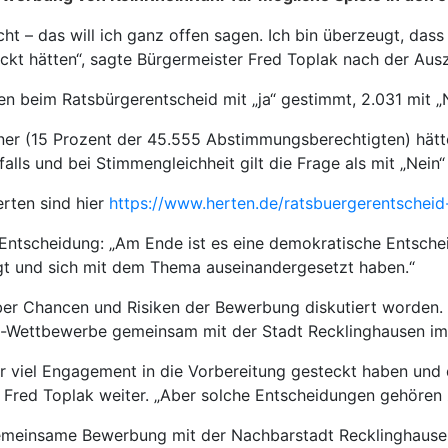
cht – das will ich ganz offen sagen. Ich bin überzeugt, da
kt hätten“, sagte Bürgermeister Fred Toplak nach der Ausz
n beim Ratsbürgerentscheid mit „ja“ gestimmt, 2.031 mit „
er (15 Prozent der 45.555 Abstimmungsberechtigten) hätte
alls und bei Stimmengleichheit gilt die Frage als mit „Nein
erten sind hier
https://www.herten.de/ratsbuergerentscheid
 Entscheidung: „Am Ende ist es eine demokratische Entsche
eiligt und sich mit dem Thema auseinandergesetzt haben.“
er Chancen und Risiken der Bewerbung diskutiert worden.
e-Wettbewerbe gemeinsam mit der Stadt Recklinghausen im
ir viel Engagement in die Vorbereitung gesteckt haben und d
 so Fred Toplak weiter. „Aber solche Entscheidungen gehören
meinsame Bewerbung mit der Nachbarstadt Recklinghausen 