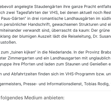
ebevoll angelegte Staudengärten ihre ganze Pracht entfalten,
ich zwei Tagesfahrten der VHS, bei denen aktuell noch Res
 Paus-Gärten” in drei romantische Landhausgärten im südli
on persönlicher Handschrift, gewachsenen Strukturen und e
 miteinander verwandt sind, überrascht da kaum: Der grüne 
lang der blumigen Auszeit lädt die Reiseleitung, Dr. Susan
zustoßen.
zum „tuinen kijken“ in die Niederlande. In der Provinz Braba
lteter Zimmergarten und ein Landhausgarten mit unglaublich
gruppe ihre Pforten und laden zum Staunen und Genießen e
len und Abfahrtzeiten finden sich im VHS-Programm bzw. un
germeisters, Presse- und Informationsdienst, Tobias Rodig,
 folgendes Medium anbieten: