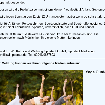
ppstadt gespendet.
ssen wird die Freiluftsaison mit einem kleinen Yogafestival Anfang Septembe
wird jeden Sonntag von 11 bis 12 Uhr angeboten, außer wenn es sehr stark re
ist für Anfänger, Fortgeschritten, Sportbegeisterte und Sportmuffel geeignet. 
 ist nicht erforderlich. Spontan, unverbindlich, nach Lust und Laune!
ebühr ist 8€ (mit Gästekarte 6€), die vor Ort in bar zu bezahlen sind. Die
nden sollen nach Möglichkeit ihre eigene Matte mitbringen.
ntakt: KWL Kultur und Werbung Lippstadt GmbH, Lippstadt Marketing,
k@kwl-lippstadt.de, Tel. 02941/9887803
r Meldung können wir Ihnen folgende Medien anbieten:
Yoga Outd