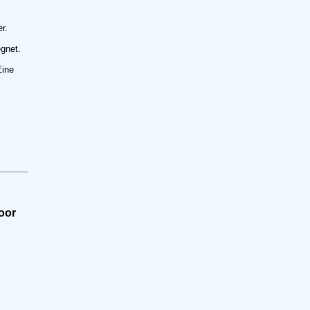
r.
gnet.
Eine
oor