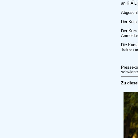
an KIA Li
Abgeschlo
Der Kurs 
Der Kurs 
Anmeldung
Die Kursg
Teilnehme
Presseko
schwiente
Zu diese