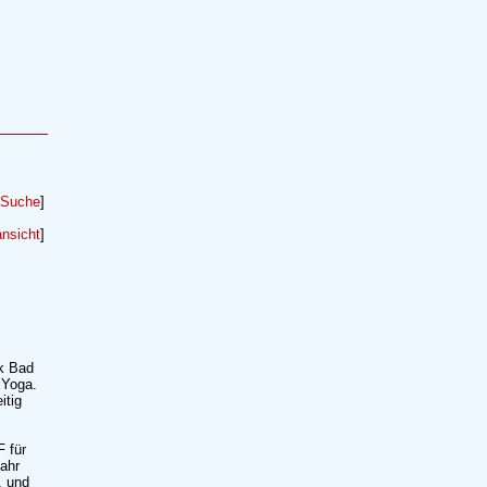
Suche
]
nsicht
]
k Bad
 Yoga.
itig
 für
ahr
. und