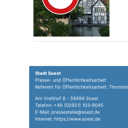
Stadt Soest
Presse- und Öffentlichkeitsarbeit
Referent für Öffentlichkeitsarbeit: Thorsten
Am Vreithof 8 - 59494 Soest
Telefon:
+49 (02921) 103-9045
E-Mail:
pressestelle@soest.de
Internet:
https://www.soest.de