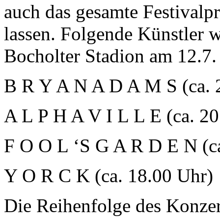
auch das gesamte Festivalp
lassen. Folgende Künstler
Bocholter Stadion am 12.7.
B R Y A N A D A M S (ca. 
A L P H A V I L L E (ca. 2
F O O L ‘S G A R D E N (c
Y O R C K (ca. 18.00 Uhr)
Die Reihenfolge des Konzert