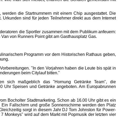
t, werden die Startnummern mit einem Chip ausgestattet. Die
 Urkunden sind für jeden Teilnehmer direkt aus dem Internet
oderatoren die Sportler zusammen mit dem Publikum anfeuern:
m Van von Runners Point gibt am Gasthausplatz Gas.
kulinarischem Programm vor dem Historischen Rathaus geben,
mung.
Vorbereitungen. "In den Vorjahren haben die Leute bis spät in
nderungen beim Citylauf bitten."
iligen sich maßgeblich das "Hornung Getränke Team", die
16.00 Uhr Speisen und Getränke angeboten. Am Europabrunnen
vom Bocholter Stadtmarketing. Schon ab 16.00 Uhr gibt es ein
. Ein Fallschirm und große Sonnenschirme werden den Platz
Gleichzeitig sorgt in diesem Jahr DJ Tom Johnston für Power-
 7
Monkeys"
wird auf dem Markt mit Popmusik der letzten vier