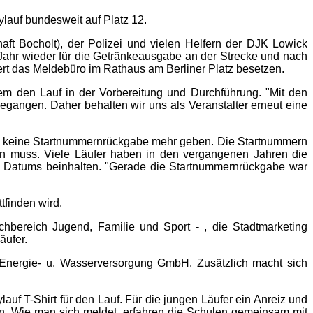
tylauf bundesweit auf Platz 12.
ft Bocholt), der Polizei und vielen Helfern der DJK Lowick
 Jahr wieder für die Getränkeausgabe an der Strecke und nach
ert das Meldebüro im Rathaus am Berliner Platz besetzen.
em den Lauf in der Vorbereitung und Durchführung. "Mit den
angen. Daher behalten wir uns als Veranstalter erneut eine
r keine Startnummernrückgabe mehr geben. Die Startnummern
en muss. Viele Läufer haben in den vergangenen Jahren die
s Datums beinhalten. "Gerade die Startnummernrückgabe war
tfinden wird.
chbereich Jugend, Familie und Sport - , die Stadtmarketing
äufer.
 Energie- u. Wasserversorgung GmbH. Zusätzlich macht sich
lauf T-Shirt für den Lauf. Für die jungen Läufer ein Anreiz und
n. Wie man sich meldet, erfahren die Schulen gemeinsam mit