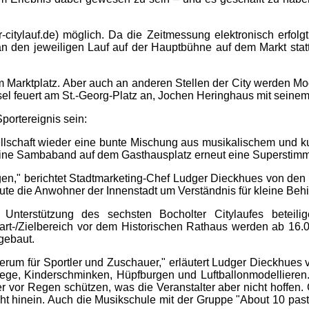
citylauf.de) möglich. Da die Zeitmessung elektronisch erfolg
n den jeweiligen Lauf auf der Hauptbühne auf dem Markt statt.
em Marktplatz. Aber auch an anderen Stellen der City werden M
sel feuert am St.-Georg-Platz an, Jochen Heringhaus mit seine
Sportereignis sein:
sellschaft wieder eine bunte Mischung aus musikalischem und 
ngt eine Sambaband auf dem Gasthausplatz erneut eine Superstim
gen," berichtet Stadtmarketing-Chef Ludger Dieckhues von den 
eute die Anwohner der Innenstadt um Verständnis für kleine Behi
en Unterstützung des sechsten Bocholter Citylaufes bete
Start-/Zielbereich vor dem Historischen Rathaus werden ab 
gebaut.
rum für Sportler und Zuschauer," erläutert Ludger Dieckhues 
ege, Kinderschminken, Hüpfburgen und Luftballonmodellieren
vor Regen schützen, was die Veranstalter aber nicht hoffen. 
t hinein. Auch die Musikschule mit der Gruppe "About 10 past