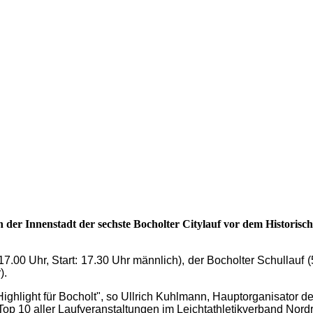
n der Innenstadt der sechste Bocholter Citylauf vor dem Historis
7.00 Uhr, Start: 17.30 Uhr männlich), der Bocholter Schullauf (5
).
in Highlight für Bocholt", so Ullrich Kuhlmann, Hauptorganisator 
 Top 10 aller Laufveranstaltungen im Leichtathletikverband Nordr