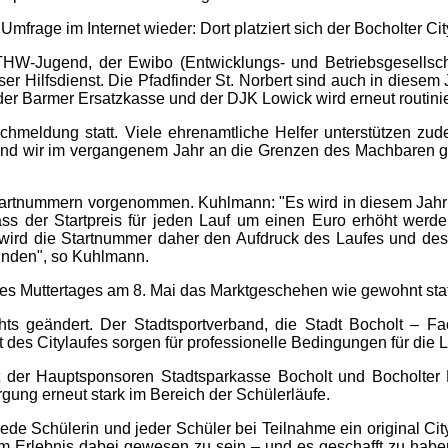
Umfrage im Internet wieder: Dort platziert sich der Bocholter Ci
HW-Jugend, der Ewibo (Entwicklungs- und Betriebsgesellscha
er Hilfsdienst. Die Pfadfinder St. Norbert sind auch in diesem
der Barmer Ersatzkasse und der DJK Lowick wird erneut routini
hmeldung statt. Viele ehrenamtliche Helfer unterstützen zud
ind wir im vergangenem Jahr an die Grenzen des Machbaren geg
 Startnummern vorgenommen. Kuhlmann: "Es wird in diesem Jah
ass der Startpreis für jeden Lauf um einen Euro erhöht werd
r wird die Startnummer daher den Aufdruck des Laufes und de
unden", so Kuhlmann.
es Muttertages am 8. Mai das Marktgeschehen wie gewohnt stat
ts geändert. Der Stadtsportverband, die Stadt Bocholt – Fa
des Citylaufes sorgen für professionelle Bedingungen für die L
t der Hauptsponsoren Stadtsparkasse Bocholt und Bocholter
gung erneut stark im Bereich der Schülerläufe.
jede Schülerin und jeder Schüler bei Teilnahme ein original City
em Erlebnis dabei gewesen zu sein – und es geschafft zu habe