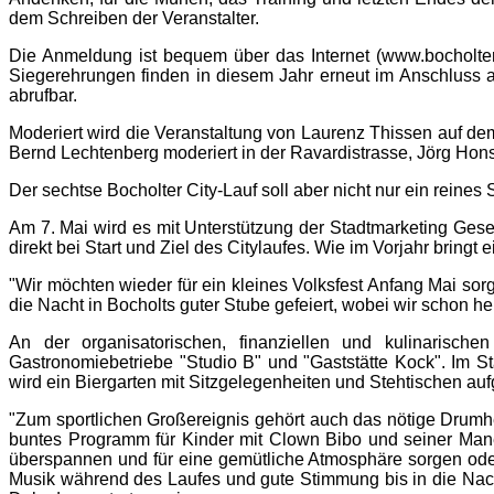
dem Schreiben der Veranstalter.
Die Anmeldung ist bequem über das Internet (www.bocholter-
Siegerehrungen finden in diesem Jahr erneut im Anschluss a
abrufbar.
Moderiert wird die Veranstaltung von Laurenz Thissen auf d
Bernd Lechtenberg moderiert in der Ravardistrasse, Jörg Hon
Der sechtse Bocholter City-Lauf soll aber nicht nur ein reines 
Am 7. Mai wird es mit Unterstützung der Stadtmarketing Ge
direkt bei Start und Ziel des Citylaufes. Wie im Vorjahr bri
"Wir möchten wieder für ein kleines Volksfest Anfang Mai sor
die Nacht in Bocholts guter Stube gefeiert, wobei wir schon h
An der organisatorischen, finanziellen und kulinarisch
Gastronomiebetriebe "Studio B" und "Gaststätte Kock". Im 
wird ein Biergarten mit Sitzgelegenheiten und Stehtischen auf
"Zum sportlichen Großereignis gehört auch das nötige Drumhe
buntes Programm für Kinder mit Clown Bibo und seiner Man
überspannen und für eine gemütliche Atmosphäre sorgen oder 
Musik während des Laufes und gute Stimmung bis in die Nach