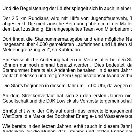
Und die Begeisterung der Läufer spiegelt sich in auch in einer 
Der 2,5 km Rundkurs wird mit Hilfe von Jugendfeuerwehr, T
abgesteckt. Die medizinische Betreuung übernimmt der Maltes
dem Lauf zuständig. Ein eingespieltes Team von Mitarbeitern 
Dort findet die Startnummernausgabe und eine mögliche Nac
insgesamt über 4.000 gemeldeten Läuferinnen und Läufern s
Meldebegrenzung vor", so Kuhlmann.
Eine wesentliche Änderung haben die Veranstalter bei den
können nur noch einmal benutzt werden." Dies bedeutet, d
Startnummer bereits als Andenken behalten. In diesem Jah
vielfach hektisch und mit großem Organisationsaufwand verb
Die Starts beginnen in diesem Jahr um 17.00 Uhr, da wegen d
An dem Streckenverlauf hat sich zu den ersten Jahren nich
Gesellschaft und die DJK Lowick als Veranstaltergemeinschaft 
Ermöglicht wird der Citylauf durch das erneute Engagemen
WattExtra, die Marke der Bocholter Energie- und Wasserversor
Wie bereits in den letzten Jahren, erhält auch in diesem Jahr 
Andenken, für die Mühen, das Training und letzten Endes d