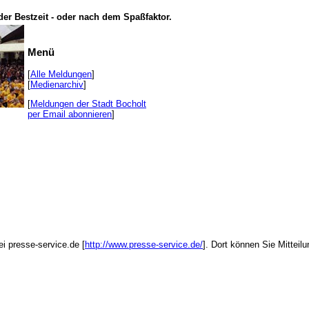
der Bestzeit - oder nach dem Spaßfaktor.
Menü
[
Alle Meldungen
]
[
Medienarchiv
]
[
Meldungen der Stadt Bocholt
per Email abonnieren
]
ei presse-service.de [
http://www.presse-service.de/
]. Dort können Sie Mitteil