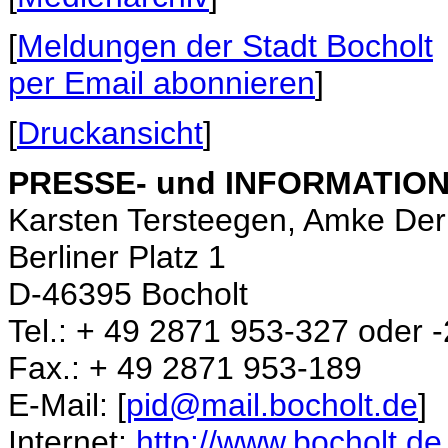
[
Meldungen der Stadt Bocholt
per Email abonnieren
]
[
Druckansicht
]
PRESSE- und INFORMATIONS
Karsten Tersteegen, Amke De
Berliner Platz 1
D-46395 Bocholt
Tel.: + 49 2871 953-327 oder -
Fax.: + 49 2871 953-189
E-Mail: [
pid@mail.bocholt.de
]
Internet:
http://www.bocholt.de