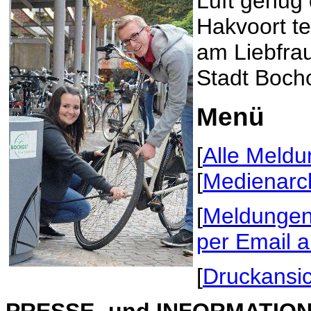
Luft genug
Hakvoort t
am Liebfrau
Stadt Bocho
Menü
[
Alle Meld
[
Medienarc
[
Meldungen 
per Email 
[
Druckansic
PRESSE- und INFORMATIONS