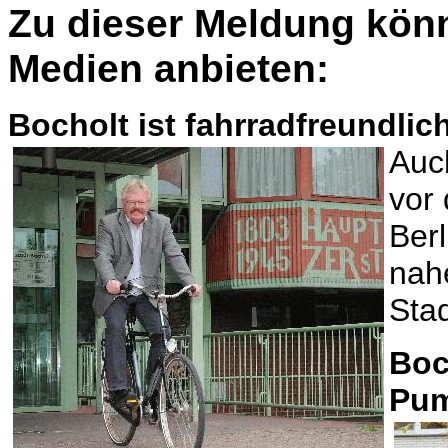
Zu dieser Meldung könn
Medien anbieten:
Bocholt ist fahrradfreundlic
Auc
vor
Berl
nah
Stad
Boc
Pum