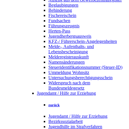
Beglaubigungen
Behinderung
Fischereischein
Fundsachen
Führungszeugnis
Herten-Pass
Jugendherbergsausweis
KFZ-/ Führerschein-Angelegenheiten
Melde-, Aufenthalts- und
Lebensbescheinigung
Melderegisterauskunft
Namensänderungen
Steueridentifikationsnummer (Steuer-ID)
Ummeldung Wohnsitz
Untersuchungsberechtigungsschein
Widerspruch nach dem
Bundesmeldegesetz
Jugendamt / Hilfe zur Erziehung
zurück
Jugendamt / Hilfe zur Erziehung
Bezirkssozialarbeit
Jugendhilfe im Strafverfahren