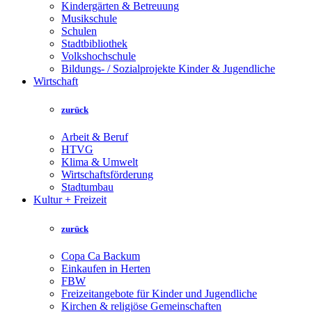
Kindergärten & Betreuung
Musikschule
Schulen
Stadtbibliothek
Volkshochschule
Bildungs- / Sozialprojekte Kinder & Jugendliche
Wirtschaft
zurück
Arbeit & Beruf
HTVG
Klima & Umwelt
Wirtschaftsförderung
Stadtumbau
Kultur + Freizeit
zurück
Copa Ca Backum
Einkaufen in Herten
FBW
Freizeitangebote für Kinder und Jugendliche
Kirchen & religiöse Gemeinschaften