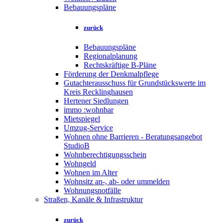
Bebauungspläne
zurück
Bebauungspläne
Regionalplanung
Rechtskräftige B-Pläne
Förderung der Denkmalpflege
Gutachterausschuss für Grundstückswerte im
Kreis Recklinghausen
Hertener Siedlungen
immo :wohnbar
Mietspiegel
Umzug-Service
Wohnen ohne Barrieren - Beratungsangebot
StudioB
Wohnberechtigungsschein
Wohngeld
Wohnen im Alter
Wohnsitz an-, ab- oder ummelden
Wohnungsnotfälle
Straßen, Kanäle & Infrastruktur
zurück