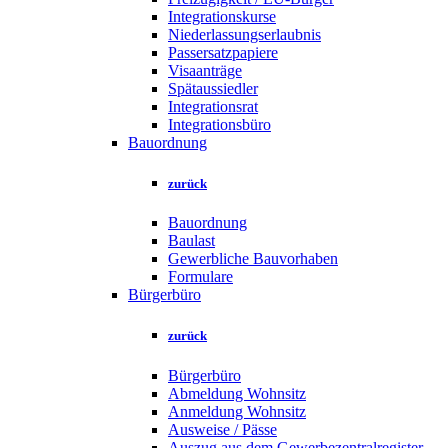
Integrationskurse
Niederlassungserlaubnis
Passersatzpapiere
Visaanträge
Spätaussiedler
Integrationsrat
Integrationsbüro
Bauordnung
zurück
Bauordnung
Baulast
Gewerbliche Bauvorhaben
Formulare
Bürgerbüro
zurück
Bürgerbüro
Abmeldung Wohnsitz
Anmeldung Wohnsitz
Ausweise / Pässe
Auszug aus dem Gewerbezentralregister