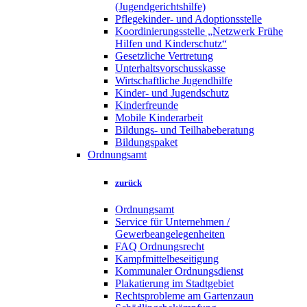
(Jugendgerichtshilfe)
Pflegekinder- und Adoptionsstelle
Koordinierungsstelle „Netzwerk Frühe
Hilfen und Kinderschutz“
Gesetzliche Vertretung
Unterhaltsvorschusskasse
Wirtschaftliche Jugendhilfe
Kinder- und Jugendschutz
Kinderfreunde
Mobile Kinderarbeit
Bildungs- und Teilhabeberatung
Bildungspaket
Ordnungsamt
zurück
Ordnungsamt
Service für Unternehmen /
Gewerbeangelegenheiten
FAQ Ordnungsrecht
Kampfmittelbeseitigung
Kommunaler Ordnungsdienst
Plakatierung im Stadtgebiet
Rechtsprobleme am Gartenzaun