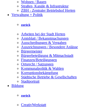
Wohnen / Bauen
Straßen, Kanäle & Infrastruktur
ZBH - Zentraler Betriebshof Herten
Verwaltung + Politik
zurück
Arbeiten bei der Stadt Herten
Amtsblatt / Bekanntmachungen
Ausschreibungen & Vergaben
Auszeichnungen / Besondere Anlässe
Bürgermeister
Bürgerbeteiligung & Mitmachstadt
Finanzen/Beteiligungen
Ortsrecht / Satzungen
Kommunalpolitik & Wahlen
Korruptionsbekämpfung
Städtische Betriebe & Gesellschaften
Stadtportrait
Bildung
zurück
CreativWerkstatt