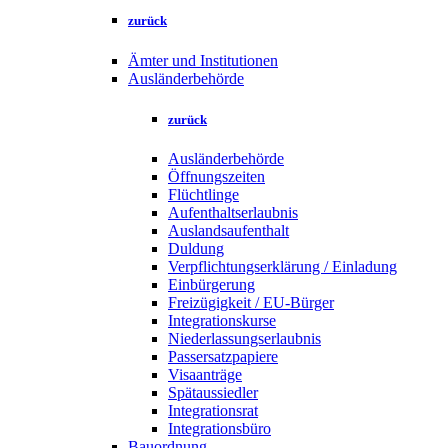
zurück
Ämter und Institutionen
Ausländerbehörde
zurück
Ausländerbehörde
Öffnungszeiten
Flüchtlinge
Aufenthaltserlaubnis
Auslandsaufenthalt
Duldung
Verpflichtungserklärung / Einladung
Einbürgerung
Freizügigkeit / EU-Bürger
Integrationskurse
Niederlassungserlaubnis
Passersatzpapiere
Visaanträge
Spätaussiedler
Integrationsrat
Integrationsbüro
Bauordnung