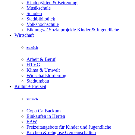
Kindergärten & Betreuung
Musikschule
Schulen
Stadtbibliothek
Volkshochschule
Bildungs- / Sozialprojekte Kinder & Jugendliche
Wirtschaft
zurück
Arbeit & Beruf
HTVG
Klima & Umwelt
Wirtschaftsförderung
Stadtumbau
Kultur + Freizeit
zurück
Copa Ca Backum
Einkaufen in Herten
FBW
Freizeitangebote für Kinder und Jugendliche
Kirchen & religiöse Gemeinschaften