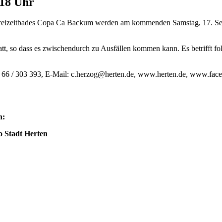
 18 Uhr
Freizeitbades Copa Ca Backum werden am kommenden Samstag, 17. Sep
att, so dass es zwischendurch zu Ausfällen kommen kann. Es betrifft fo
0 23 66 / 303 393, E-Mail: c.herzog@herten.de, www.herten.de, www.fa
n:
 Stadt Herten