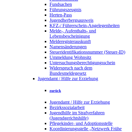
Fundsachen
Führungszeugnis
Herten-Pass
Jugendherbergsausweis
KFZ-/ Führerschein-Angelegenheiten
Melde-, Aufenthalts- und
Lebensbescheinigung
Melderegisterauskunft
Namensänderungen
Steueridentifikationsnummer (Steuer-ID)
Ummeldung Wohnsitz
Untersuchungsberechtigungsschein
Widerspruch nach dem
Bundesmeldegesetz
Jugendamt / Hilfe zur Erziehung
zurück
Jugendamt / Hilfe zur Erziehung
Bezirkssozialarbeit
Jugendhilfe im Strafverfahren
(Jugendgerichtshilfe)
Pflegekinder- und Adoptionsstelle
Koordinierungsstelle „Netzwerk Frühe