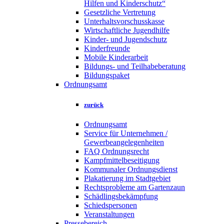
Hilfen und Kinderschutz“
Gesetzliche Vertretung
Unterhaltsvorschusskasse
Wirtschaftliche Jugendhilfe
Kinder- und Jugendschutz
Kinderfreunde
Mobile Kinderarbeit
Bildungs- und Teilhabeberatung
Bildungspaket
Ordnungsamt
zurück
Ordnungsamt
Service für Unternehmen /
Gewerbeangelegenheiten
FAQ Ordnungsrecht
Kampfmittelbeseitigung
Kommunaler Ordnungsdienst
Plakatierung im Stadtgebiet
Rechtsprobleme am Gartenzaun
Schädlingsbekämpfung
Schiedspersonen
Veranstaltungen
Pressebereich