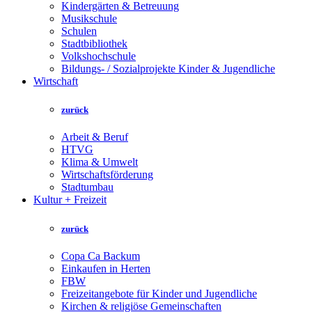
Kindergärten & Betreuung
Musikschule
Schulen
Stadtbibliothek
Volkshochschule
Bildungs- / Sozialprojekte Kinder & Jugendliche
Wirtschaft
zurück
Arbeit & Beruf
HTVG
Klima & Umwelt
Wirtschaftsförderung
Stadtumbau
Kultur + Freizeit
zurück
Copa Ca Backum
Einkaufen in Herten
FBW
Freizeitangebote für Kinder und Jugendliche
Kirchen & religiöse Gemeinschaften