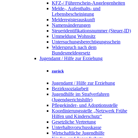
KFZ-/ Führerschein-Angelegenheiten
Melde-, Aufenthalts- und
Lebensbescheinigung
Melderegisterauskunft
Namensänderungen
Steueridentifikationsnummer (Steuer-ID)
Ummeldung Wohnsitz
Untersuchungsberechtigungsschein
Widerspruch nach dem
Bundesmeldegesetz
Jugendamt / Hilfe zur Erziehung
zurück
Jugendamt / Hilfe zur Erziehung
Bezirkssozialarbeit
Jugendhilfe im Strafverfahren
(Jugendgerichtshilfe)
Pflegekinder- und Adoptionsstelle
Koordinierungsstelle „Netzwerk Frühe
Hilfen und Kinderschutz“
Gesetzliche Vertretung
Unterhaltsvorschusskasse
Wirtschaftliche Jugendhilfe