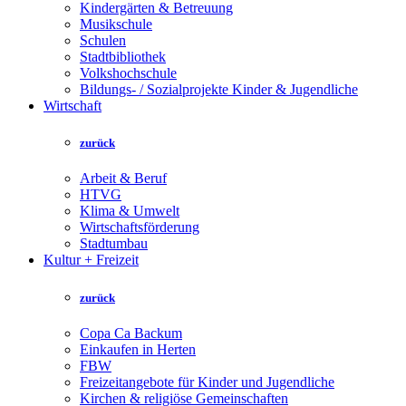
Kindergärten & Betreuung
Musikschule
Schulen
Stadtbibliothek
Volkshochschule
Bildungs- / Sozialprojekte Kinder & Jugendliche
Wirtschaft
zurück
Arbeit & Beruf
HTVG
Klima & Umwelt
Wirtschaftsförderung
Stadtumbau
Kultur + Freizeit
zurück
Copa Ca Backum
Einkaufen in Herten
FBW
Freizeitangebote für Kinder und Jugendliche
Kirchen & religiöse Gemeinschaften