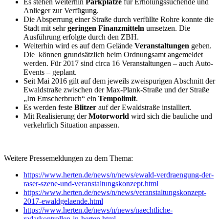
Es stehen weiterhin
Parkplätze
für Erholungssuchende und
Anlieger zur Verfügung.
Die Absperrung einer Straße durch verfüllte Rohre konnte die
Stadt mit sehr
geringen Finanzmitteln
umsetzen. Die
Ausführung erfolgte durch den ZBH.
Weiterhin wird es auf dem Gelände
Veranstaltungen
geben.
Die können grundsätzlich beim Ordnungsamt angemeldet
werden. Für 2017 sind circa 16 Veranstaltungen – auch Auto-
Events – geplant.
Seit Mai 2016 gilt auf dem jeweils zweispurigen Abschnitt der
Ewaldstraße zwischen der Max-Plank-Straße und der Straße
„Im Emscherbruch“ ein
Tempolimit
.
Es werden feste
Blitzer
auf der Ewaldstraße installiert.
Mit Realisierung der
Motorworld
wird sich die bauliche und
verkehrlich Situation anpassen.
Weitere Pressemeldungen zu dem Thema:
https://www.herten.de/news/n/news/ewald-verdraengung-der-
raser-szene-und-veranstaltungskonzept.html
https://www.herten.de/news/n/news/veranstaltungskonzept-
2017-ewaldgelaende.html
https://www.herten.de/news/n/news/naechtliche-
radarkontrollen-in-herten.html