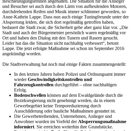
Beschleunigungsrennen abgehalten. Die Situation für die Anlieger
und Besucher sei auch durch den Lärm von aufheulenden Motoren,
durchdrehenden Reifen und Musik immer schlimmer geworden, so
Anne-Kathrin Lappe. Dass nun auch einige Tuningfreunde unter der
Absperrung leiden, die sich dort regelmäßig getroffen haben,
bedauert die Stadt zwar, die Sicherheit gehe aber ganz klar vor. „Die
Stadt und auch der Bürgermeister persönlich waren regelmäßig vor
Ort und haben den Dialog mit den Tunern und Rasern gesucht.
Leider hat das die Situation nicht nachhaltig verbessert“, betont
Lappe. Die jetzt erfolgte Maßnahme sei schon im September 2016
angekündigt worden.
Die Stadtverwaltung hat noch mal einige Fakten zusammengestellt:
In den letzten Jahren haben Polizei und Ordnungsamt immer
wieder
Geschwindigkeitskontrollen und
Fahrzeugkontrollen
durchgeführt – ohne nachhaltigen
Erfolg.
Bodenschwellen
können auf dem Ewaldgelände durch die
Bezirksregierung nicht genehmigt werden, da in einem
Gewerbegebiet keine Temporeduzierung durch
Ausschilderung oder bauliche Maßnahmen gestattet ist.
Die Gewerbetreibenden, Unternehmen, Anlieger und
Anwohner wurden im Vorfeld der
Absperrungsmaßnahme
informiert
. Sie erreichen weiterhin ihre Grundstücke.