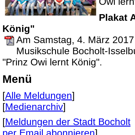
Owi lern
Plakat 
König"
Am Samstag, 4. März 2017, 
Musikschule Bocholt-Issel
"Prinz Owi lernt König".
Menü
[
Alle Meldungen
]
[
Medienarchiv
]
[
Meldungen der Stadt Bocholt
per Email abonnieren
]