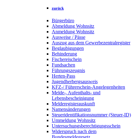
zurück
Bürgerbüro
Abmeldung Wohnsitz
Anmeldung Wohnsitz
Ausweise / Pässe
Auszug aus dem Gewerbezentralregister
Beglaubigungen
Behinderung
Fischereischein
Fundsachen
Führungszeugnis
Herten-Pass
Jugendherbergsausweis
KFZ-/ Führerschein-Angelegenheiten
Melde-, Aufenthalts- und
Lebensbescheinigung
Melderegisterauskunft
Namensänderungen
Steueridentifikationsnummer (Steuer-ID)
Ummeldung Wohnsitz
Untersuchungsberechtigungsschein
Widerspruch nach dem
Bundesmeldegesetz