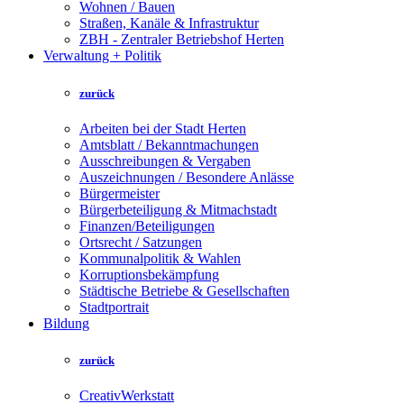
Wohnen / Bauen
Straßen, Kanäle & Infrastruktur
ZBH - Zentraler Betriebshof Herten
Verwaltung + Politik
zurück
Arbeiten bei der Stadt Herten
Amtsblatt / Bekanntmachungen
Ausschreibungen & Vergaben
Auszeichnungen / Besondere Anlässe
Bürgermeister
Bürgerbeteiligung & Mitmachstadt
Finanzen/Beteiligungen
Ortsrecht / Satzungen
Kommunalpolitik & Wahlen
Korruptionsbekämpfung
Städtische Betriebe & Gesellschaften
Stadtportrait
Bildung
zurück
CreativWerkstatt