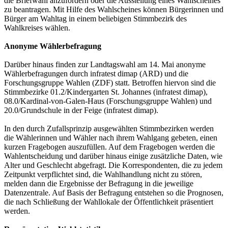
die Briefwahl anzufordern oder die Ausstellung eines Wahlscheines
zu beantragen. Mit Hilfe des Wahlscheines können Bürgerinnen und
Bürger am Wahltag in einem beliebigen Stimmbezirk des
Wahlkreises wählen.
Anonyme Wählerbefragung
Darüber hinaus finden zur Landtagswahl am 14. Mai anonyme
Wählerbefragungen durch infratest dimap (ARD) und die
Forschungsgruppe Wahlen (ZDF) statt. Betroffen hiervon sind die
Stimmbezirke 01.2/Kindergarten St. Johannes (infratest dimap),
08.0/Kardinal-von-Galen-Haus (Forschungsgruppe Wahlen) und
20.0/Grundschule in der Feige (infratest dimap).
In den durch Zufallsprinzip ausgewählten Stimmbezirken werden
die Wählerinnen und Wähler nach ihrem Wahlgang gebeten, einen
kurzen Fragebogen auszufüllen. Auf dem Fragebogen werden die
Wahlentscheidung und darüber hinaus einige zusätzliche Daten, wie
Alter und Geschlecht abgefragt. Die Korrespondenten, die zu jedem
Zeitpunkt verpflichtet sind, die Wahlhandlung nicht zu stören,
melden dann die Ergebnisse der Befragung in die jeweilige
Datenzentrale. Auf Basis der Befragung entstehen so die Prognosen,
die nach Schließung der Wahllokale der Öffentlichkeit präsentiert
werden.