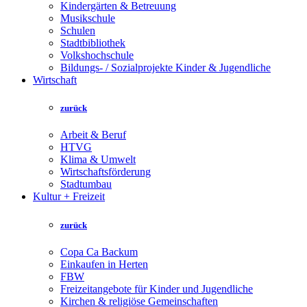
Kindergärten & Betreuung
Musikschule
Schulen
Stadtbibliothek
Volkshochschule
Bildungs- / Sozialprojekte Kinder & Jugendliche
Wirtschaft
zurück
Arbeit & Beruf
HTVG
Klima & Umwelt
Wirtschaftsförderung
Stadtumbau
Kultur + Freizeit
zurück
Copa Ca Backum
Einkaufen in Herten
FBW
Freizeitangebote für Kinder und Jugendliche
Kirchen & religiöse Gemeinschaften