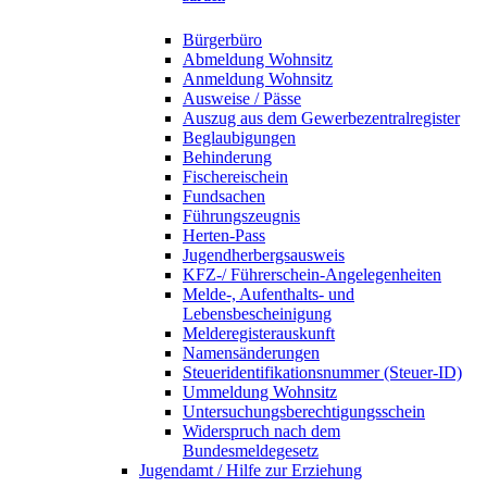
Bürgerbüro
Abmeldung Wohnsitz
Anmeldung Wohnsitz
Ausweise / Pässe
Auszug aus dem Gewerbezentralregister
Beglaubigungen
Behinderung
Fischereischein
Fundsachen
Führungszeugnis
Herten-Pass
Jugendherbergsausweis
KFZ-/ Führerschein-Angelegenheiten
Melde-, Aufenthalts- und
Lebensbescheinigung
Melderegisterauskunft
Namensänderungen
Steueridentifikationsnummer (Steuer-ID)
Ummeldung Wohnsitz
Untersuchungsberechtigungsschein
Widerspruch nach dem
Bundesmeldegesetz
Jugendamt / Hilfe zur Erziehung