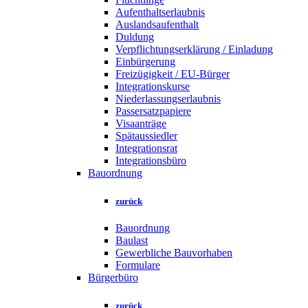
Aufenthaltserlaubnis
Auslandsaufenthalt
Duldung
Verpflichtungserklärung / Einladung
Einbürgerung
Freizügigkeit / EU-Bürger
Integrationskurse
Niederlassungserlaubnis
Passersatzpapiere
Visaanträge
Spätaussiedler
Integrationsrat
Integrationsbüro
Bauordnung
zurück
Bauordnung
Baulast
Gewerbliche Bauvorhaben
Formulare
Bürgerbüro
zurück