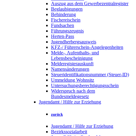
Auszug aus dem Gewerbezentralregister
Beglaubigungen
Behinderung
Fischereischein
Fundsachen
Führungszeugnis
Herten-Pass
Jugendherbergsausweis
KFZ-/ Führerschein-Angelegenheiten
Melde-, Aufenthalts- und
Lebensbescheinigung
Melderegisterauskunft
Namensänderungen
Steueridentifikationsnummer (Steuer-ID)
Ummeldung Wohnsitz
Untersuchungsberechtigungsschein
Widerspruch nach dem
Bundesmeldegesetz
Jugendamt / Hilfe zur Erziehung
zurück
Jugendamt / Hilfe zur Erziehung
Bezirkssozialarbeit