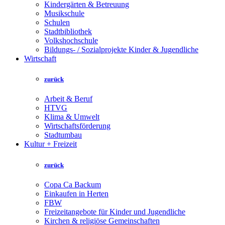
Kindergärten & Betreuung
Musikschule
Schulen
Stadtbibliothek
Volkshochschule
Bildungs- / Sozialprojekte Kinder & Jugendliche
Wirtschaft
zurück
Arbeit & Beruf
HTVG
Klima & Umwelt
Wirtschaftsförderung
Stadtumbau
Kultur + Freizeit
zurück
Copa Ca Backum
Einkaufen in Herten
FBW
Freizeitangebote für Kinder und Jugendliche
Kirchen & religiöse Gemeinschaften