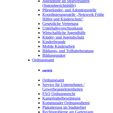
Jugendhilfe im Strafverfahren
(Jugendgerichtshilfe)
Pflegekinder- und Adoptionsstelle
Koordinierungsstelle „Netzwerk Frühe
Hilfen und Kinderschutz“
Gesetzliche Vertretung
Unterhaltsvorschusskasse
Wirtschaftliche Jugendhilfe
Kinder- und Jugendschutz
Kinderfreunde
Mobile Kinderarbeit
Bildungs- und Teilhabeberatung
Bildungspaket
Ordnungsamt
zurück
Ordnungsamt
Service für Unternehmen /
Gewerbeangelegenheiten
FAQ Ordnungsrecht
Kampfmittelbeseitigung
Kommunaler Ordnungsdienst
Plakatierung im Stadtgebiet
Rechtsprobleme am Gartenzaun