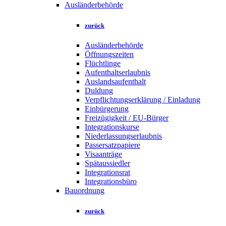
Ausländerbehörde
zurück
Ausländerbehörde
Öffnungszeiten
Flüchtlinge
Aufenthaltserlaubnis
Auslandsaufenthalt
Duldung
Verpflichtungserklärung / Einladung
Einbürgerung
Freizügigkeit / EU-Bürger
Integrationskurse
Niederlassungserlaubnis
Passersatzpapiere
Visaanträge
Spätaussiedler
Integrationsrat
Integrationsbüro
Bauordnung
zurück