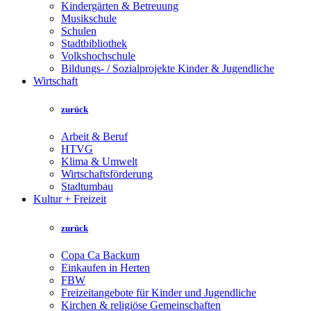
Kindergärten & Betreuung
Musikschule
Schulen
Stadtbibliothek
Volkshochschule
Bildungs- / Sozialprojekte Kinder & Jugendliche
Wirtschaft
zurück
Arbeit & Beruf
HTVG
Klima & Umwelt
Wirtschaftsförderung
Stadtumbau
Kultur + Freizeit
zurück
Copa Ca Backum
Einkaufen in Herten
FBW
Freizeitangebote für Kinder und Jugendliche
Kirchen & religiöse Gemeinschaften