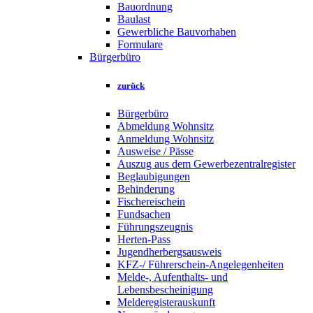
Bauordnung
Baulast
Gewerbliche Bauvorhaben
Formulare
Bürgerbüro
zurück
Bürgerbüro
Abmeldung Wohnsitz
Anmeldung Wohnsitz
Ausweise / Pässe
Auszug aus dem Gewerbezentralregister
Beglaubigungen
Behinderung
Fischereischein
Fundsachen
Führungszeugnis
Herten-Pass
Jugendherbergsausweis
KFZ-/ Führerschein-Angelegenheiten
Melde-, Aufenthalts- und
Lebensbescheinigung
Melderegisterauskunft