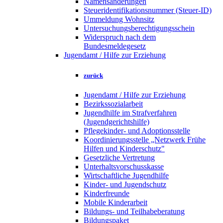
Namensänderungen
Steueridentifikationsnummer (Steuer-ID)
Ummeldung Wohnsitz
Untersuchungsberechtigungsschein
Widerspruch nach dem
Bundesmeldegesetz
Jugendamt / Hilfe zur Erziehung
zurück
Jugendamt / Hilfe zur Erziehung
Bezirkssozialarbeit
Jugendhilfe im Strafverfahren
(Jugendgerichtshilfe)
Pflegekinder- und Adoptionsstelle
Koordinierungsstelle „Netzwerk Frühe
Hilfen und Kinderschutz"
Gesetzliche Vertretung
Unterhaltsvorschusskasse
Wirtschaftliche Jugendhilfe
Kinder- und Jugendschutz
Kinderfreunde
Mobile Kinderarbeit
Bildungs- und Teilhabeberatung
Bildungspaket