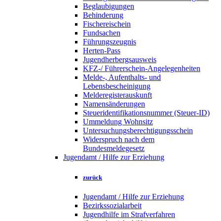
Beglaubigungen
Behinderung
Fischereischein
Fundsachen
Führungszeugnis
Herten-Pass
Jugendherbergsausweis
KFZ-/ Führerschein-Angelegenheiten
Melde-, Aufenthalts- und
Lebensbescheinigung
Melderegisterauskunft
Namensänderungen
Steueridentifikationsnummer (Steuer-ID)
Ummeldung Wohnsitz
Untersuchungsberechtigungsschein
Widerspruch nach dem
Bundesmeldegesetz
Jugendamt / Hilfe zur Erziehung
zurück
Jugendamt / Hilfe zur Erziehung
Bezirkssozialarbeit
Jugendhilfe im Strafverfahren