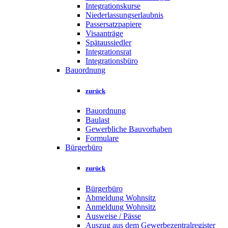
Integrationskurse
Niederlassungserlaubnis
Passersatzpapiere
Visaanträge
Spätaussiedler
Integrationsrat
Integrationsbüro
Bauordnung
zurück
Bauordnung
Baulast
Gewerbliche Bauvorhaben
Formulare
Bürgerbüro
zurück
Bürgerbüro
Abmeldung Wohnsitz
Anmeldung Wohnsitz
Ausweise / Pässe
Auszug aus dem Gewerbezentralregister