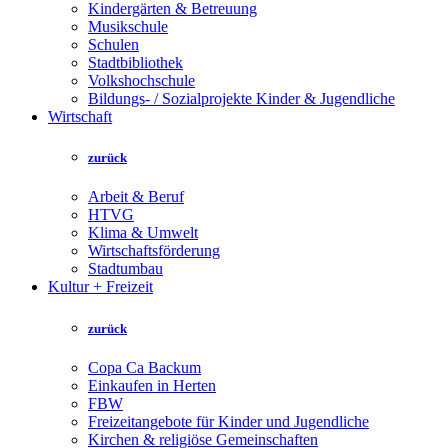
Kindergärten & Betreuung
Musikschule
Schulen
Stadtbibliothek
Volkshochschule
Bildungs- / Sozialprojekte Kinder & Jugendliche
Wirtschaft
zurück
Arbeit & Beruf
HTVG
Klima & Umwelt
Wirtschaftsförderung
Stadtumbau
Kultur + Freizeit
zurück
Copa Ca Backum
Einkaufen in Herten
FBW
Freizeitangebote für Kinder und Jugendliche
Kirchen & religiöse Gemeinschaften