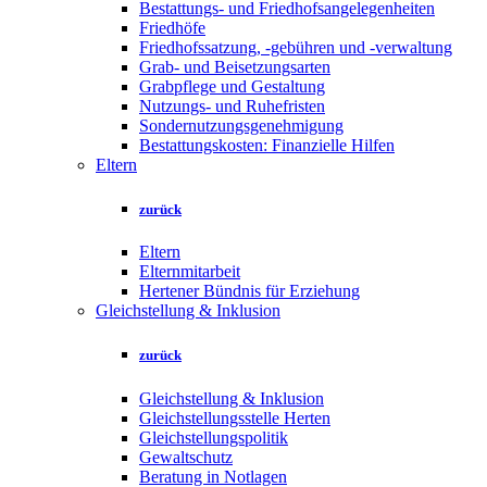
Bestattungs- und Friedhofsangelegenheiten
Friedhöfe
Friedhofssatzung, -gebühren und -verwaltung
Grab- und Beisetzungsarten
Grabpflege und Gestaltung
Nutzungs- und Ruhefristen
Sondernutzungsgenehmigung
Bestattungskosten: Finanzielle Hilfen
Eltern
zurück
Eltern
Elternmitarbeit
Hertener Bündnis für Erziehung
Gleichstellung & Inklusion
zurück
Gleichstellung & Inklusion
Gleichstellungsstelle Herten
Gleichstellungspolitik
Gewaltschutz
Beratung in Notlagen