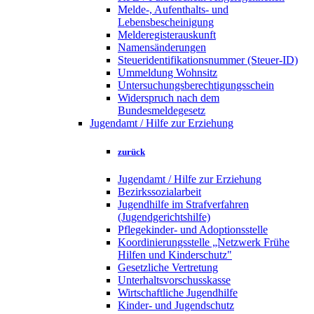
Melde-, Aufenthalts- und
Lebensbescheinigung
Melderegisterauskunft
Namensänderungen
Steueridentifikationsnummer (Steuer-ID)
Ummeldung Wohnsitz
Untersuchungsberechtigungsschein
Widerspruch nach dem
Bundesmeldegesetz
Jugendamt / Hilfe zur Erziehung
zurück
Jugendamt / Hilfe zur Erziehung
Bezirkssozialarbeit
Jugendhilfe im Strafverfahren
(Jugendgerichtshilfe)
Pflegekinder- und Adoptionsstelle
Koordinierungsstelle „Netzwerk Frühe
Hilfen und Kinderschutz"
Gesetzliche Vertretung
Unterhaltsvorschusskasse
Wirtschaftliche Jugendhilfe
Kinder- und Jugendschutz