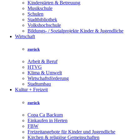
Kindergärten & Betreuung
Musikschule
Schulen
Stadtbibliothek
Volkshochschule
Bildungs- / Sozialprojekte Kinder & Jugendliche
Wirtschaft
zurück
Arbeit & Beruf
HTVG
Klima & Umwelt
Wirtschaftsförderung
Stadtumbau
Kultur + Freizeit
zurück
Copa Ca Backum
Einkaufen in Herten
FBW
Freizeitangebote für Kinder und Jugendliche
Kirchen & religiöse Gemeinschaften