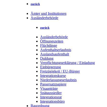
zurück
Ämter und Institutionen
Ausländerbehörde
zurück
Ausländerbehörde
Öffnungszeiten
Flüchtlinge
Aufenthaltserlaubnis
Auslandsaufenthalt
Duldung
Verpflichtungserklärung / Einladung
Einbürgerung
Freizügigkeit / EU-Bürger
Integrationskurse
Niederlassungserlaubnis
Passersatzpapiere
Visaanträge
Spätaussiedler
Integrationsrat
Integrationsbüro
Bauordnung