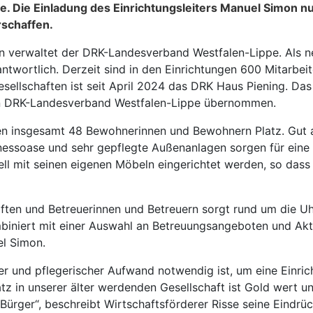
ege. Die Einladung des Einrichtungsleiters Manuel Simon n
rschaffen.
n verwaltet der DRK-Landesverband Westfalen-Lippe. Als neu
twortlich. Derzeit sind in den Einrichtungen 600 Mitarbeit
esellschaften ist seit April 2024 das DRK Haus Piening. Da
en DRK-Landesverband Westfalen-Lippe übernommen.
n insgesamt 48 Bewohnerinnen und Bewohnern Platz. Gut 
llnessoase und sehr gepflegte Außenanlagen sorgen für ein
ll mit seinen eigenen Möbeln eingerichtet werden, so das
ten und Betreuerinnen und Betreuern sorgt rund um die Uhr
iniert mit einer Auswahl an Betreuungsangeboten und Aktivi
el Simon.
her und pflegerischer Aufwand notwendig ist, um eine Einri
tz in unserer älter werdenden Gesellschaft ist Gold wert u
Bürger“, beschreibt Wirtschaftsförderer Risse seine Eindrüc