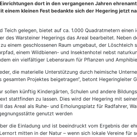
 Einrichtungen dort in den vergangenen Jahren ehrenamtl
it einem kleinen Fest bedankte sich der Hegering jetzt n
 Teich gelegen, bietet auf ca. 1.000 Quadratmetern einen 
der des Warsteiner Hegerings das Areal bearbeitet. Neben d
 zu einem geschlossenen Raum umgebaut, der Löschteich s
pfad, einem Wildbienen- und Insektenhotel nebst naturkun
dem ein vielfältiger Lebensraum für Pflanzen und Amphibi
eder, die materielle Unterstützung durch heimische Unter
s gesamten Projektes beigetragen“, betont Hegeringleiter 
 sollen künftig Kindergärten, Schulen und andere Bildungst
xt stattfinden zu lassen. Dies wird der Hegering mit seine
ll das Areal als Ruhe- und Erholungsplatz für Radfahrer, 
egegnungsstätte genutzt werden
er die Einladung und ist beeindruckt vom Ergebnis der ehr
ernort mitten in der Natur – wenn sich lokale Vereine für s