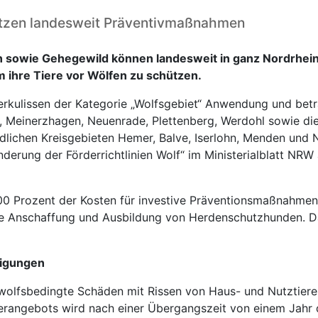
tützen landesweit Präventivmaßnahmen
en sowie Gehegewild können landesweit in ganz Nordrhei
hre Tiere vor Wölfen zu schützen.
derkulissen der Kategorie „Wolfsgebiet“ Anwendung und betra
id, Meinerzhagen, Neuenrade, Plettenberg, Werdohl sowie 
dlichen Kreisgebieten Hemer, Balve, Iserlohn, Menden und 
derung der Förderrichtlinien Wolf“ im Ministerialblatt NRW 
100 Prozent der Kosten für investive Präventionsmaßnahme
e Anschaffung und Ausbildung von Herdenschutzhunden. Da
digungen
r wolfsbedingte Schäden mit Rissen von Haus- und Nutztier
derangebots wird nach einer Übergangszeit von einem Jahr