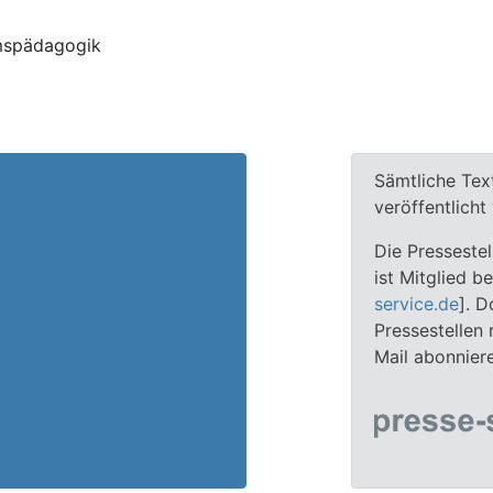
mspädagogik
Sämtliche Tex
veröffentlich
Die Presseste
ist Mitglied b
service.de
]. D
Pressestellen
Mail abonnier