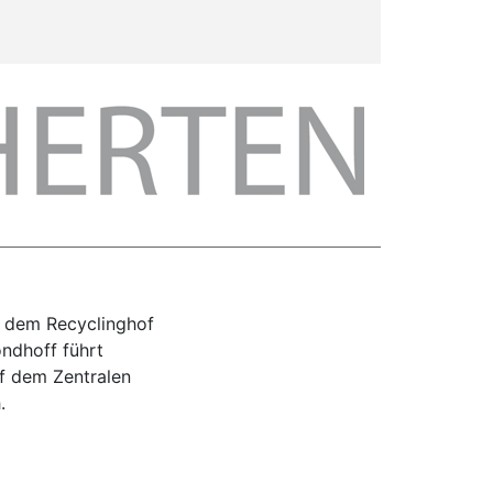
uf dem Recyclinghof
öndhoff führt
uf dem Zentralen
.