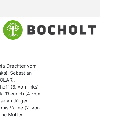
nja Drachter vom
nks), Sebastian
SOLAR),
off (3. von links)
a Theurich (4. von
eise an Jürgen
ouis Vallee (2. von
eine Mutter