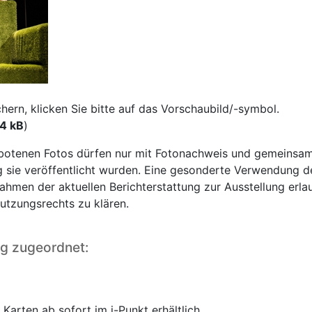
rn, klicken Sie bitte auf das Vorschaubild/-symbol.
4 kB
)
otenen Fotos dürfen nur mit Fotonachweis und gemeinsam
ie veröffentlicht wurden. Eine gesonderte Verwendung der 
ahmen der aktuellen Berichterstattung zur Ausstellung erla
Nutzungsrechts zu klären.
ng zugeordnet:
 Karten ab sofort im i-Punkt erhältlich