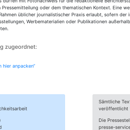
os dürfen mit Fotonachweis für die redaktionelle Berichter
Pressemitteilung oder dem thematischen Kontext. Eine wei
ahmen üblicher journalistischer Praxis erlaubt, sofern der 
tellungen, Werbematerialien oder Publikationen außerhalb 
ten.
ng zugeordnet:
n hier anpacken“
Sämtliche Tex
chkeitsarbeit
veröffentlich
)
Die Pressestel
d
presse-servic