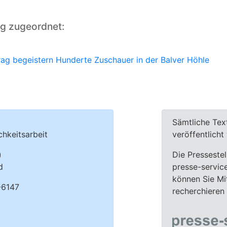
ng zugeordnet:
ag begeistern Hunderte Zuschauer in der Balver Höhle
Sämtliche Tex
chkeitsarbeit
veröffentlich
)
Die Pressestel
d
presse-servic
können Sie Mit
-6147
recherchieren