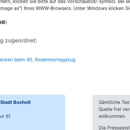
rn, klicken Sie bitte auf das Vorschaubild/-symbol. Bei Bi
e image as") Ihres WWW-Browsers. Unter Windows klicken Si
 kB
)
ng zugeordnet:
 Jecken beim 40. Rosenmontagszug
tadt Bocholt
Sämtliche Tex
Quelle frei ve
ur 6)
willkommen.
Die Pressestel