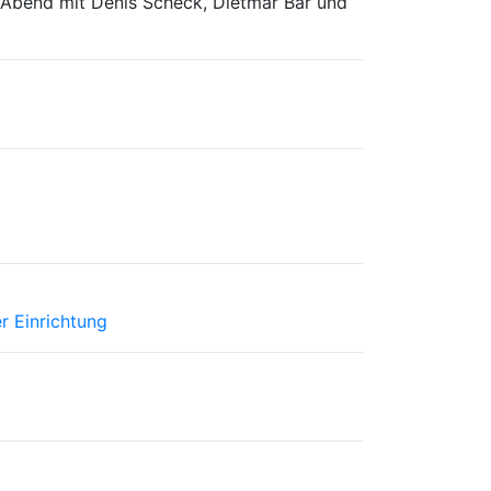
-Abend mit Denis Scheck, Dietmar Bär und
r Einrichtung