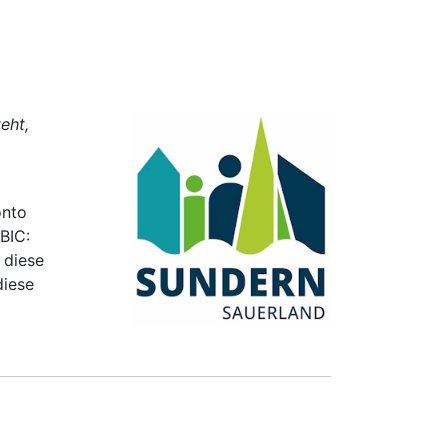
eht,
onto
BIC:
 diese
diese