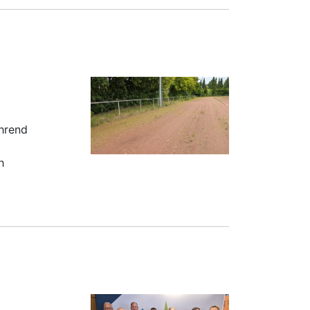
ährend
h