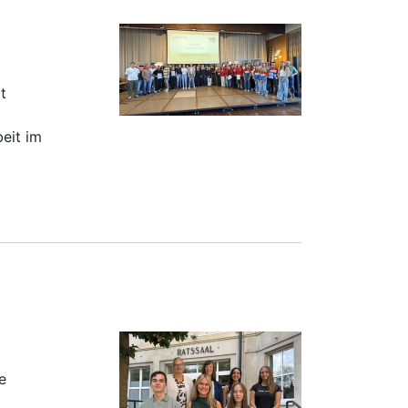
t
beit im
e