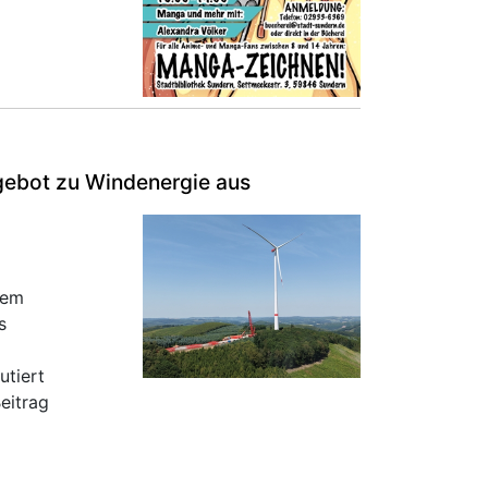
gebot zu Windenergie aus
sem
s
utiert
eitrag