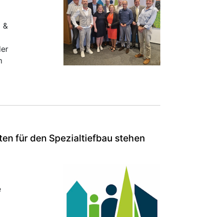
 &
der
m
n für den Spezialtiefbau stehen
e