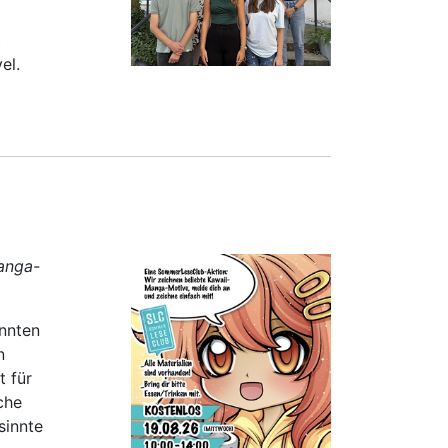
t
el.
Manga-
nnten
n
t für
che
sinnte