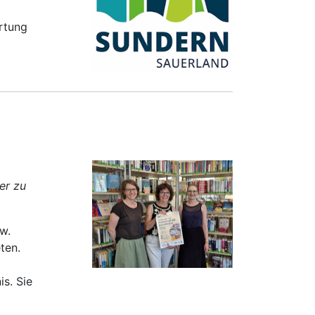
rtung
er zu
w.
ten.
is. Sie