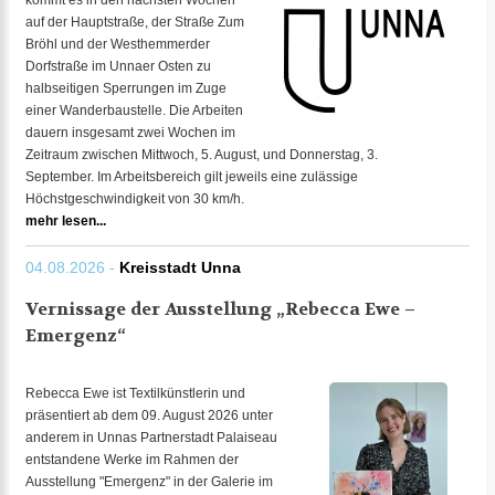
kommt es in den nächsten Wochen
auf der Hauptstraße, der Straße Zum
Bröhl und der Westhemmerder
Dorfstraße im Unnaer Osten zu
halbseitigen Sperrungen im Zuge
einer Wanderbaustelle. Die Arbeiten
dauern insgesamt zwei Wochen im
Zeitraum zwischen Mittwoch, 5. August, und Donnerstag, 3.
September. Im Arbeitsbereich gilt jeweils eine zulässige
Höchstgeschwindigkeit von 30 km/h.
mehr lesen...
04.08.2026 -
Kreisstadt Unna
Vernissage der Ausstellung „Rebecca Ewe –
Emergenz“
Rebecca Ewe ist Textilkünstlerin und
präsentiert ab dem 09. August 2026 unter
anderem in Unnas Partnerstadt Palaiseau
entstandene Werke im Rahmen der
Ausstellung "Emergenz" in der Galerie im