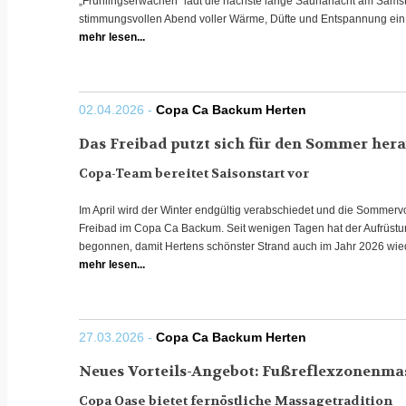
„Frühlingserwachen“ lädt die nächste lange Saunanacht am Samsta
stimmungsvollen Abend voller Wärme, Düfte und Entspannung ein
mehr lesen...
02.04.2026 -
Copa Ca Backum Herten
Das Freibad putzt sich für den Sommer her
Copa-Team bereitet Saisonstart vor
Im April wird der Winter endgültig verabschiedet und die Sommervo
Freibad im Copa Ca Backum. Seit wenigen Tagen hat der Aufrüstu
begonnen, damit Hertens schönster Strand auch im Jahr 2026 wi
mehr lesen...
27.03.2026 -
Copa Ca Backum Herten
Neues Vorteils-Angebot: Fußreflexzonenm
Copa Oase bietet fernöstliche Massagetradition