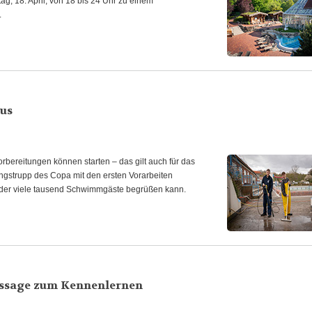
g, 18. April, von 18 bis 24 Uhr zu einem
.
aus
rbereitungen können starten – das gilt auch für das
ngstrupp des Copa mit den ersten Vorarbeiten
eder viele tausend Schwimmgäste begrüßen kann.
assage zum Kennenlernen