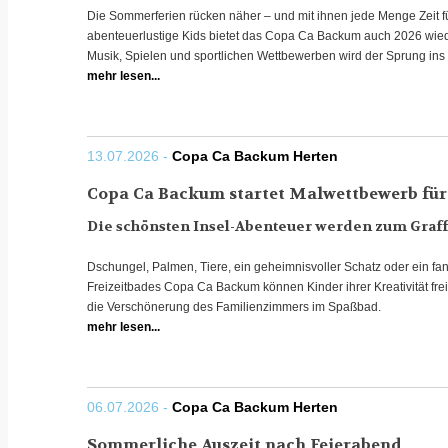
Die Sommerferien rücken näher – und mit ihnen jede Menge Zeit 
abenteuerlustige Kids bietet das Copa Ca Backum auch 2026 wie
Musik, Spielen und sportlichen Wettbewerben wird der Sprung i
mehr lesen...
13.07.2026 -
Copa Ca Backum Herten
Copa Ca Backum startet Malwettbewerb für
Die schönsten Insel-Abenteuer werden zum Graf
Dschungel, Palmen, Tiere, ein geheimnisvoller Schatz oder ein f
Freizeitbades Copa Ca Backum können Kinder ihrer Kreativität fre
die Verschönerung des Familienzimmers im Spaßbad.
mehr lesen...
06.07.2026 -
Copa Ca Backum Herten
Sommerliche Auszeit nach Feierabend