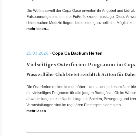
Die Wellnesswelt der Copa Oase erweitert ihr Angebot und lädt ab 
Entspannungsreise ein: der Fußreflexzonenmassage. Diese Anwend
chinesischen Medizin liegen, bietet eine ganzheitliche Möglichkeit
mehr lesen...
25.03.2026 -
Copa Ca Backum Herten
Vielseitiges Osterferien-Programm im Cop
Wasserflöhe-Club bietet reichlich Action für Da
Die Osterferien rücken immer näher – und auch in diesem Jahr b
ein vielseitiges Programm für alle jungen Badegäste. Ob im Wasse
abwechslungsreiche Nachmittage mit Spielen, Bewegung und kreat
Veranstaltungen sind im regulären Eintrittspreis enthalten.
mehr lesen...