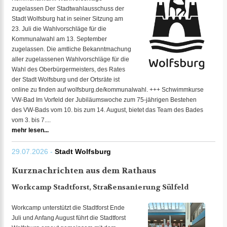
zugelassen Der Stadtwahlausschuss der
Stadt Wolfsburg hat in seiner Sitzung am
23. Juli die Wahlvorschläge für die
Kommunalwahl am 13. September
zugelassen. Die amtliche Bekanntmachung
aller zugelassenen Wahlvorschläge für die
Wahl des Oberbürgermeisters, des Rates
der Stadt Wolfsburg und der Ortsräte ist
online zu finden auf wolfsburg.de/kommunalwahl. +++ Schwimmkurse
VW-Bad Im Vorfeld der Jubiläumswoche zum 75-jährigen Bestehen
des VW-Bads vom 10. bis zum 14. August, bietet das Team des Bades
vom 3. bis 7....
mehr lesen...
29.07.2026 -
Stadt Wolfsburg
Kurznachrichten aus dem Rathaus
Workcamp Stadtforst, Straßensanierung Sülfeld
Workcamp unterstützt die Stadtforst Ende
Juli und Anfang August führt die Stadtforst