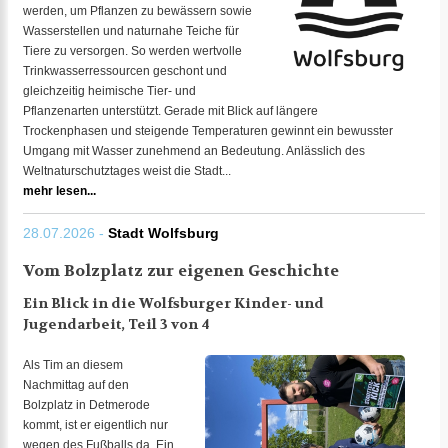
werden, um Pflanzen zu bewässern sowie
Wasserstellen und naturnahe Teiche für
Tiere zu versorgen. So werden wertvolle
Trinkwasserressourcen geschont und
gleichzeitig heimische Tier- und
Pflanzenarten unterstützt. Gerade mit Blick auf längere
Trockenphasen und steigende Temperaturen gewinnt ein bewusster
Umgang mit Wasser zunehmend an Bedeutung. Anlässlich des
Weltnaturschutztages weist die Stadt...
mehr lesen...
28.07.2026 -
Stadt Wolfsburg
Vom Bolzplatz zur eigenen Geschichte
Ein Blick in die Wolfsburger Kinder- und
Jugendarbeit, Teil 3 von 4
Als Tim an diesem
Nachmittag auf den
Bolzplatz in Detmerode
kommt, ist er eigentlich nur
wegen des Fußballs da. Ein