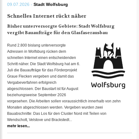
09.07.2026 -
Stadt Wolfsburg
Schnelles Internet rückt näher
Bisher unterversorgte Gebiete: Stadt Wolfsburg
vergibt Bauaufträge für den Glasfaserausbau
Rund 2.800 bislang unterversorgte
Adressen in Wolfsburg rücken dem
schnellen Internet einen entscheidenden
Schritt näher. Die Stadt Wolfsburg hat am 6.
Juli die Bauaufträge für das Förderprojekt
Graue Flecken vergeben und damit das
Vergabeverfahren erfolgreich
abgeschlossen. Der Baustart ist für August
beziehungsweise September 2026
vorgesehen. Die Arbeiten sollen voraussichtlich innerhalb von zehn
Monaten abgeschlossen werden. Vergeben wurden zwei
Bauabschnitte: Das Los für den Cluster Nord mit Teilen von
Wendschott, Velstove und Brackstedt...
mehr lesen...