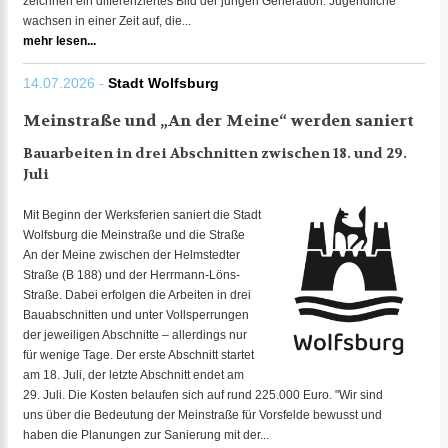
zeichnen ein differenziertes Bild der jungen Generation: Jugendliche
wachsen in einer Zeit auf, die...
mehr lesen...
14.07.2026 -
Stadt Wolfsburg
Meinstraße und „An der Meine“ werden saniert
Bauarbeiten in drei Abschnitten zwischen 18. und 29.
Juli
Mit Beginn der Werksferien saniert die Stadt
Wolfsburg die Meinstraße und die Straße
An der Meine zwischen der Helmstedter
Straße (B 188) und der Herrmann-Löns-
Straße. Dabei erfolgen die Arbeiten in drei
Bauabschnitten und unter Vollsperrungen
der jeweiligen Abschnitte – allerdings nur
für wenige Tage. Der erste Abschnitt startet
am 18. Juli, der letzte Abschnitt endet am
29. Juli. Die Kosten belaufen sich auf rund 225.000 Euro. "Wir sind
uns über die Bedeutung der Meinstraße für Vorsfelde bewusst und
haben die Planungen zur Sanierung mit der...