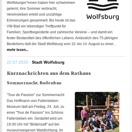
Wolfsburger*innen haben hier schwimmen
gelernt, ihre Sommer verbracht,
Vereinsleben erlebt und unzählige
Erinnerungen gesammelt. Bis heute ist das
VW-Bad ein lebendiger Treffpunkt für
Familien, Sportbegeisterte und zahlreiche Vereine – und damit ein
fester Bestandteil des öffentlichen Lebens. Anlässlich des 75-jährigen
Bestehens lädt die Stadt Wolfsburg vom 10. bis 14. August zu einer...
mehr lesen...
22.07.2026 -
Stadt Wolfsburg
Kurznachrichten aus dem Rathaus
Sommernacht, Budenbau
"Tour de Passion" zur Sommernacht
Das Hoffmann-von-Fallersleben-
Museum lädt am Freitag, 24. Juli, zu
einer "Tour de Passion" ins Schloss
Fallersleben ein. Gestartet wird um
19:30 Uhr mit "Blütensaft" auf der
museumseigenen Waldlichtung. Im