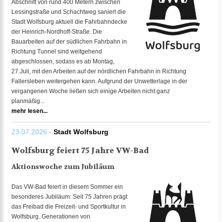
Abschnitt von rund 400 Metern zwischen
Lessingstraße und Schachtweg saniert die
Stadt Wolfsburg aktuell die Fahrbahndecke
der Heinrich-Nordhoff-Straße. Die
Bauarbeiten auf der südlichen Fahrbahn in
Richtung Tunnel sind weitgehend
abgeschlossen, sodass es ab Montag,
27.Juli, mit den Arbeiten auf der nördlichen Fahrbahn in Richtung
Fallersleben weitergehen kann. Aufgrund der Unwetterlage in der
vergangenen Woche ließen sich einige Arbeiten nicht ganz
planmäßig...
mehr lesen...
23.07.2026 -
Stadt Wolfsburg
Wolfsburg feiert 75 Jahre VW-Bad
Aktionswoche zum Jubiläum
Das VW-Bad feiert in diesem Sommer ein
besonderes Jubiläum: Seit 75 Jahren prägt
das Freibad die Freizeit- und Sportkultur in
Wolfsburg. Generationen von