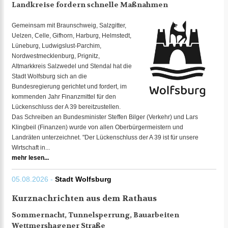
Landkreise fordern schnelle Maßnahmen
Gemeinsam mit Braunschweig, Salzgitter,
Uelzen, Celle, Gifhorn, Harburg, Helmstedt,
Lüneburg, Ludwigslust-Parchim,
Nordwestmecklenburg, Prignitz,
Altmarkkreis Salzwedel und Stendal hat die
Stadt Wolfsburg sich an die
Bundesregierung gerichtet und fordert, im
kommenden Jahr Finanzmittel für den
Lückenschluss der A 39 bereitzustellen.
Das Schreiben an Bundesminister Steffen Bilger (Verkehr) und Lars
Klingbeil (Finanzen) wurde von allen Oberbürgermeistern und
Landräten unterzeichnet. "Der Lückenschluss der A 39 ist für unsere
Wirtschaft in...
mehr lesen...
05.08.2026 -
Stadt Wolfsburg
Kurznachrichten aus dem Rathaus
Sommernacht, Tunnelsperrung, Bauarbeiten
Wettmershagener Straße