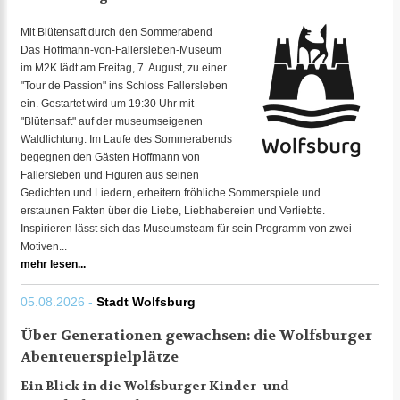
Mit Blütensaft durch den Sommerabend
Das Hoffmann-von-Fallersleben-Museum
im M2K lädt am Freitag, 7. August, zu einer
"Tour de Passion" ins Schloss Fallersleben
ein. Gestartet wird um 19:30 Uhr mit
"Blütensaft" auf der museumseigenen
Waldlichtung. Im Laufe des Sommerabends
begegnen den Gästen Hoffmann von
Fallersleben und Figuren aus seinen
Gedichten und Liedern, erheitern fröhliche Sommerspiele und
erstaunen Fakten über die Liebe, Liebhabereien und Verliebte.
Inspirieren lässt sich das Museumsteam für sein Programm von zwei
Motiven...
mehr lesen...
05.08.2026 -
Stadt Wolfsburg
Über Generationen gewachsen: die Wolfsburger
Abenteuerspielplätze
Ein Blick in die Wolfsburger Kinder- und