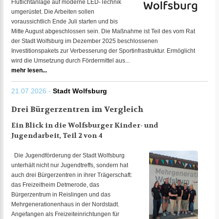
Flutlichtanlage auf moderne LED-Technik
umgerüstet. Die Arbeiten sollen
voraussichtlich Ende Juli starten und bis
Mitte August abgeschlossen sein. Die Maßnahme ist Teil des vom Rat
der Stadt Wolfsburg im Dezember 2025 beschlossenen
Investitionspakets zur Verbesserung der Sportinfrastruktur. Ermöglicht
wird die Umsetzung durch Fördermittel aus...
mehr lesen...
21.07.2026 -
Stadt Wolfsburg
Drei Bürgerzentren im Vergleich
Ein Blick in die Wolfsburger Kinder- und
Jugendarbeit, Teil 2 von 4
Die Jugendförderung der Stadt Wolfsburg
unterhält nicht nur Jugendtreffs, sondern hat
auch drei Bürgerzentren in ihrer Trägerschaft:
das Freizeitheim Detmerode, das
Bürgerzentrum in Reislingen und das
Mehrgenerationenhaus in der Nordstadt.
Angefangen als Freizeiteinrichtungen für