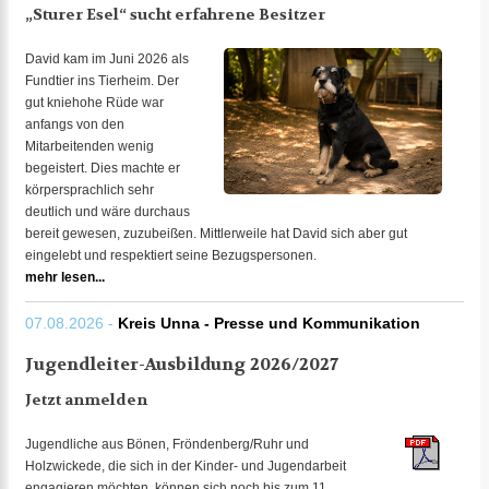
„Sturer Esel“ sucht erfahrene Besitzer
David kam im Juni 2026 als
Fundtier ins Tierheim. Der
gut kniehohe Rüde war
anfangs von den
Mitarbeitenden wenig
begeistert. Dies machte er
körpersprachlich sehr
deutlich und wäre durchaus
bereit gewesen, zuzubeißen. Mittlerweile hat David sich aber gut
eingelebt und respektiert seine Bezugspersonen.
mehr lesen...
07.08.2026 -
Kreis Unna - Presse und Kommunikation
Jugendleiter-Ausbildung 2026/2027
Jetzt anmelden
Jugendliche aus Bönen, Fröndenberg/Ruhr und
Holzwickede, die sich in der Kinder- und Jugendarbeit
engagieren möchten, können sich noch bis zum 11.