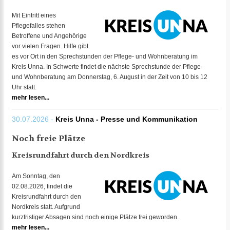
Mit Eintritt eines
Pflegefalles stehen
Betroffene und Angehörige
vor vielen Fragen. Hilfe gibt
es vor Ort in den Sprechstunden der Pflege- und Wohnberatung im
Kreis Unna. In Schwerte findet die nächste Sprechstunde der Pflege-
und Wohnberatung am Donnerstag, 6. August in der Zeit von 10 bis 12
Uhr statt.
mehr lesen...
30.07.2026 -
Kreis Unna - Presse und Kommunikation
Noch freie Plätze
Kreisrundfahrt durch den Nordkreis
Am Sonntag, den
02.08.2026, findet die
Kreisrundfahrt durch den
Nordkreis statt. Aufgrund
kurzfristiger Absagen sind noch einige Plätze frei geworden.
mehr lesen...