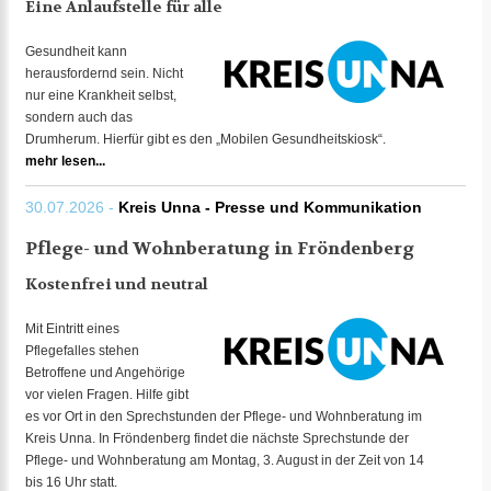
Eine Anlaufstelle für alle
Gesundheit kann
herausfordernd sein. Nicht
nur eine Krankheit selbst,
sondern auch das
Drumherum. Hierfür gibt es den „Mobilen Gesundheitskiosk“.
mehr lesen...
30.07.2026 -
Kreis Unna - Presse und Kommunikation
Pflege- und Wohnberatung in Fröndenberg
Kostenfrei und neutral
Mit Eintritt eines
Pflegefalles stehen
Betroffene und Angehörige
vor vielen Fragen. Hilfe gibt
es vor Ort in den Sprechstunden der Pflege- und Wohnberatung im
Kreis Unna. In Fröndenberg findet die nächste Sprechstunde der
Pflege- und Wohnberatung am Montag, 3. August in der Zeit von 14
bis 16 Uhr statt.