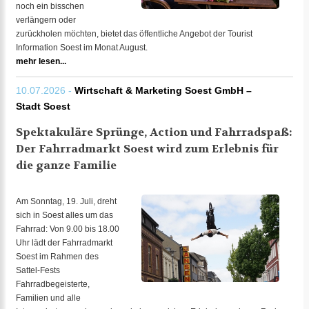
noch ein bisschen
verlängern oder
zurückholen möchten, bietet das öffentliche Angebot der Tourist
Information Soest im Monat August.
mehr lesen...
10.07.2026 -
Wirtschaft & Marketing Soest GmbH –
Stadt Soest
Spektakuläre Sprünge, Action und Fahrradspaß:
Der Fahrradmarkt Soest wird zum Erlebnis für
die ganze Familie
Am Sonntag, 19. Juli, dreht
sich in Soest alles um das
Fahrrad: Von 9.00 bis 18.00
Uhr lädt der Fahrradmarkt
Soest im Rahmen des
Sattel-Fests
Fahrradbegeisterte,
Familien und alle